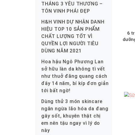
THÁNG 3 YÊU THƯƠNG –
TÔN VINH PHÁI ĐẸP
H&H VINH DỰ NHẬN DANH
HIỆU TOP 10 SẢN PHẨM
6 t
CHẤT LƯỢNG TỐT VÌ
dưỡng
QUYỀN LỢI NGƯỜI TIÊU
DÙNG NĂM 2021
Hoa hậu Ngô Phương Lan
sở hữu làn da không tì vết
như thuở đăng quang cách
đây 14 năm, bí kíp đơn giản
tới bất ngờ!
Dùng thử 3 món skincare
ngăn ngừa lão hóa da đang
gây sốt, khuyên thật chị
em nên tậu ngay vì lý do
này