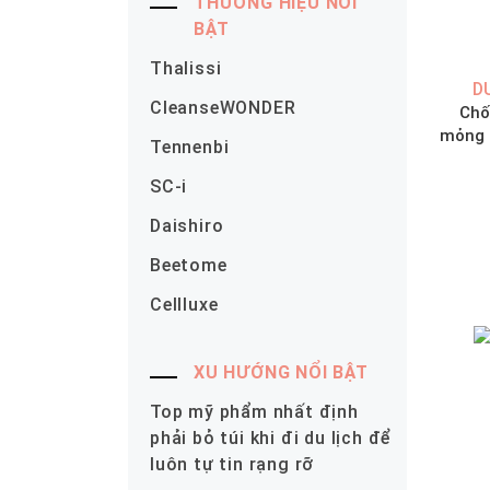
THƯƠNG HIỆU NỔI
BẬT
Thalissi
D
CleanseWONDER
Chố
mỏng n
Tennenbi
kem 
SC-i
Daishiro
Beetome
Cellluxe
XU HƯỚNG NỔI BẬT
Top mỹ phẩm nhất định
phải bỏ túi khi đi du lịch để
luôn tự tin rạng rỡ