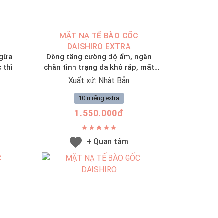
MẶT NẠ TẾ BÀO GỐC
DAISHIRO EXTRA
ngừa
Dòng tăng cường độ ẩm, ngăn
 thì
chặn tình trạng da khô ráp, mất
nước
Xuất xứ: Nhật Bản
10 miếng extra
1.550.000đ
+ Quan tâm