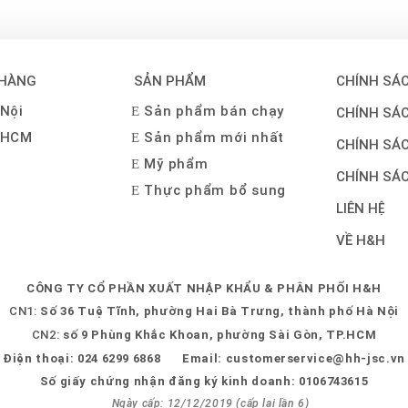
 HÀNG
SẢN PHẨM
CHÍNH SÁC
Nội
Sản phẩm bán chạy
CHÍNH SÁ
 HCM
Sản phẩm mới nhất
CHÍNH SÁ
Mỹ phẩm
CHÍNH SÁ
Thực phẩm bổ sung
LIÊN HỆ
VỀ H&H
CÔNG TY CỔ PHẦN XUẤT NHẬP KHẨU & PHÂN PHỐI H&H
CN1:
Số 36 Tuệ Tĩnh, phường Hai Bà Trưng, thành phố Hà Nội
CN2:
số 9 Phùng Khắc Khoan, phường Sài Gòn, TP.HCM
Điện thoại:
024 6299 6868
Email:
customerservice@hh-jsc.vn
Số giấy chứng nhận đăng ký kinh doanh: 0106743615
Ngày cấp: 12/12/2019 (cấp lại lần 6)