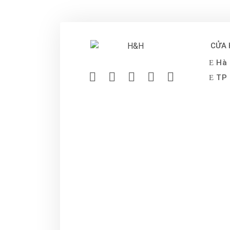
CỬA
Hà 
TP