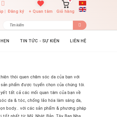
0
ập
|
Đăng ký
+ Quan tâm
Giỏ hàng
 HẸN
TIN TỨC - SỰ KIỆN
LIÊN HỆ
hiện thói quen chăm sóc da của bạn với
 sản phẩm được tuyển chọn của chúng tôi.
uyết tất cả các mối quan tâm của bạn về
óc da & tóc, chống lão hóa làm sáng da,
gọn body… với các sản phẩm & phương pháp
rị tốt nhất từ Mỹ, Nhật Bản, Tây Ban Nha…