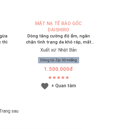
MẶT NẠ TẾ BÀO GỐC
DAISHIRO
ngừa
Dòng tăng cường độ ẩm, ngăn
 thì
chặn tình trạng da khô ráp, mất
nước
Xuất xứ: Nhật Bản
Dòng túi Zip 30 miếng
1.500.000đ
+ Quan tâm
Trang sau