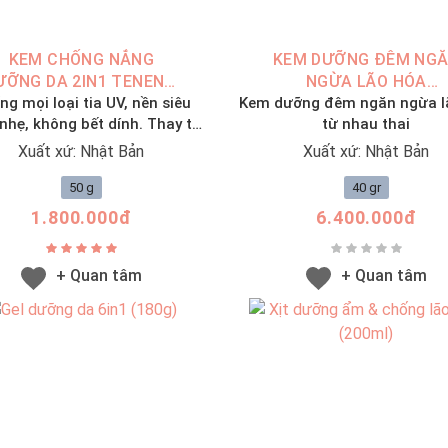
KEM CHỐNG NẮNG
KEM DƯỠNG ĐÊM NG
ƯỠNG DA 2IN1 TENENBI
NGỪA LÃO HÓA
ng mọi loại tia UV, nền siêu
UV (50G)
Kem dưỡng đêm ngăn ngừa l
TENNENBI PREMIUM
hẹ, không bết dính. Thay thế
từ nhau thai
CREAM (40G)
chống nắng & kem dưỡng da
Xuất xứ: Nhật Bản
Xuất xứ: Nhật Bản
ban ngày
50 g
40 gr
1.800.000đ
6.400.000đ
+ Quan tâm
+ Quan tâm