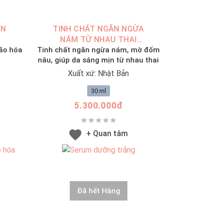
ĂN
TINH CHẤT NGĂN NGỪA
NÁM TỪ NHAU THAI
ão hóa
Tinh chất ngăn ngừa nám, mờ đốm
(30ML)
nâu, giúp da sáng mịn từ nhau thai
Xuất xứ: Nhật Bản
30 ml
5.300.000đ
+ Quan tâm
Đã hết Hàng