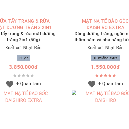
ỮA TẨY TRANG & RỬA
MẶT NẠ TẾ BÀO GỐC
ẶT DƯỠNG TRẮNG 2IN1
DAISHIRO EXTRA
 tẩy trang & rửa mặt dưỡng
Dòng dưỡng trắng, ngăn 
trắng 2in1 (50g)
thâm nám và nhả nắng tức
Xuất xứ: Nhật Bản
Xuất xứ: Nhật Bản
50 gr
10 miếng extra
3.850.000đ
1.550.000đ
+ Quan tâm
+ Quan tâm