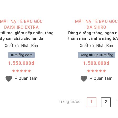
MẶT NẠ TẾ BÀO GỐC
MẶT NẠ TẾ BÀO GỐC
DAISHIRO EXTRA
DAISHIRO
tái tạo, giảm nếp nhăn, tăng
Dòng dưỡng trắng, ngăn 
độ săn chắc cho làn da
thâm nám và nhả nắng tức
Xuất xứ: Nhật Bản
Xuất xứ: Nhật Bản
10 miếng extra
Dòng túi Zip 30 miếng
1.550.000đ
1.500.000đ
+ Quan tâm
+ Quan tâm
Trang trước
1
2