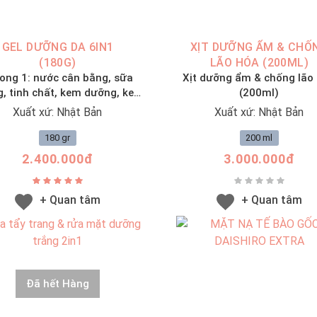
GEL DƯỠNG DA 6IN1
XỊT DƯỠNG ẨM & CHỐ
(180G)
LÃO HÓA (200ML)
rong 1: nước cân bằng, sữa
Xịt dưỡng ẩm & chống lão
, tinh chất, kem dưỡng, kem
(200ml)
lót trang điểm, mặt nạ
Xuất xứ: Nhật Bản
Xuất xứ: Nhật Bản
180 gr
200 ml
2.400.000đ
3.000.000đ
+ Quan tâm
+ Quan tâm
Đã hết Hàng