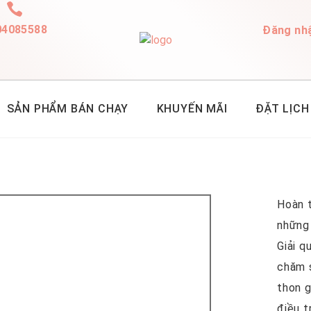
04085588
Đăng nh
SẢN PHẨM BÁN CHẠY
KHUYẾN MÃI
ĐẶT LỊCH
Hoàn t
những
Giải q
chăm s
thon 
điều t