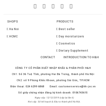
SHOPS
PRODUCTS
Ha Noi
Best seller
HCMC
Day moisturizers
Cosmetics
Dietary Supplement
CONTACT
INTRODUCTION TO H&H
CÔNG TY CỔ PHẦN XUẤT NHẬP KHẨU & PHÂN PHỐI H&H
CN1:
Số 36 Tuệ Tĩnh, phường Hai Bà Trưng, thành phố Hà Nội
CN2:
số 9 Phùng Khắc Khoan, phường Sài Gòn, TP.HCM
Điện thoại:
024 6299 6868
Email:
customerservice@hh-jsc.vn
Số giấy chứng nhận đăng ký kinh doanh: 0106743615
Ngày cấp: 12/12/2019 (cấp lại lần 6)
Nơi cấp: Sở kế hoạch & đầu tư thành phố Hà Nội.