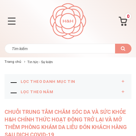
0
Trang chủ
Tin tức - Sự kiện
LỌC THEO DANH MỤC TIN
LỌC THEO NĂM
CHUỖI TRUNG TÂM CHĂM SÓC DA VÀ SỨC KHỎE
H&H CHÍNH THỨC HOẠT ĐỘNG TRỞ LẠI VÀ MỞ
THÊM PHÒNG KHÁM DA LIỄU ĐÓN KHÁCH HÀNG
SAU DỊCH COVID-19