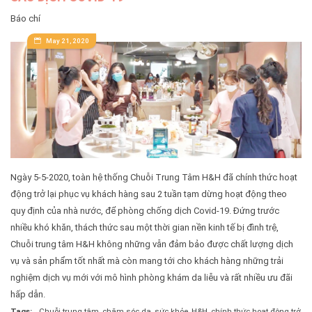
Báo chí
May 21, 2020
Ngày 5-5-2020, toàn hệ thống Chuỗi Trung Tâm H&H đã chính thức hoạt
động trở lại phục vụ khách hàng sau 2 tuần tạm dừng hoạt động theo
quy định của nhà nước, để phòng chống dịch Covid-19. Đứng trước
nhiều khó khăn, thách thức sau một thời gian nền kinh tế bị đình trệ,
Chuỗi trung tâm H&H không những vẫn đảm bảo được chất lượng dịch
vụ và sản phẩm tốt nhất mà còn mang tới cho khách hàng những trải
nghiệm dịch vụ mới với mô hình phòng khám da liễu và rất nhiều ưu đãi
hấp dẫn.
Tags:
Chuỗi trung tâm
,
chăm sóc da
,
sức khỏe
,
H&H
,
chính thức hoạt động trở