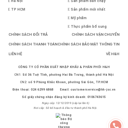
Hà Nội
Sản phẩm bán chạy
TP HCM
Sản phẩm mới nhất
Mỹ phẩm
Thực phẩm bổ sung
CHÍNH SÁCH ĐỔI TRẢ
CHÍNH SÁCH VẬN CHUYỂN
CHÍNH SÁCH THANH TOÁN
CHÍNH SÁCH BẢO MẬT THÔNG TIN
LIÊN HỆ
VỀ H&H
CÔNG TY CỔ PHẦN XUẤT NHẬP KHẨU & PHÂN PHỐI H&H
CN1:
Số 36 Tuệ Tĩnh, phường Hai Bà Trưng, thành phố Hà Nội
CN2:
số 9 Phùng Khắc Khoan, phường Sài Gòn, TP.HCM
Điện thoại:
024 6299 6868
Email:
customerservice@hh-jsc.vn
Số giấy chứng nhận đăng ký kinh doanh: 0106743615
Ngày cấp: 12/12/2019 (cấp lại lần 6)
Nơi cấp: Sở kế hoạch & đầu tư thành phố Hà Nội.