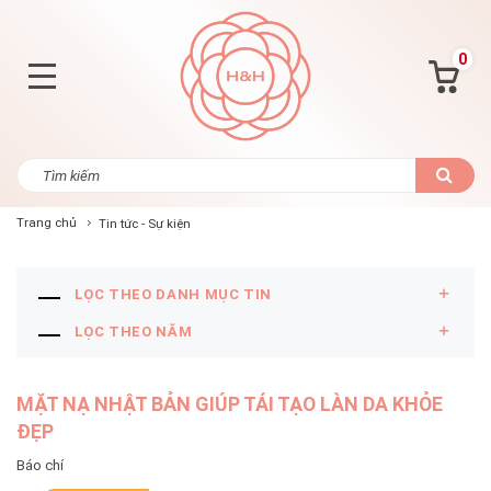
0
Trang chủ
Tin tức - Sự kiện
LỌC THEO DANH MỤC TIN
LỌC THEO NĂM
MẶT NẠ NHẬT BẢN GIÚP TÁI TẠO LÀN DA KHỎE
ĐẸP
Báo chí