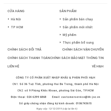
CỬA HÀNG
SẢN PHẨM
Hà Nội
Sản phẩm bán chạy
TP HCM
Sản phẩm mới nhất
Mỹ phẩm
Thực phẩm bổ sung
CHÍNH SÁCH ĐỔI TRẢ
CHÍNH SÁCH VẬN CHUYỂN
CHÍNH SÁCH THANH TOÁN
CHÍNH SÁCH BẢO MẬT THÔNG TIN
LIÊN HỆ
VỀ H&H
CÔNG TY CỔ PHẦN XUẤT NHẬP KHẨU & PHÂN PHỐI H&H
CN1:
Số 36 Tuệ Tĩnh, phường Hai Bà Trưng, thành phố Hà Nội
CN2:
số 9 Phùng Khắc Khoan, phường Sài Gòn, TP.HCM
Điện thoại:
024 6299 6868
Email:
customerservice@hh-jsc.vn
Số giấy chứng nhận đăng ký kinh doanh: 0106743615
Ngày cấp: 12/12/2019 (cấp lại lần 6)