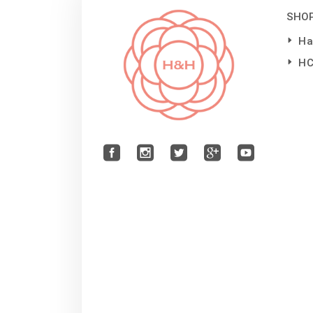
SHO
Ha
H