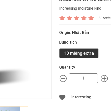
Increasing moisture kind
(1 revi
Origin: Nhật Bản
Dung tích
10 miếng extra
Quantity
MINUS
M
+ Interesting