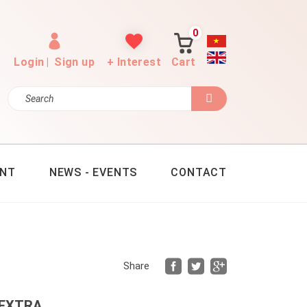
0
Login
|
Sign up
+ Interest
Cart
ENT
NEWS - EVENTS
CONTACT
Faceboo
Twitte
Goog
Share
 EXTRA