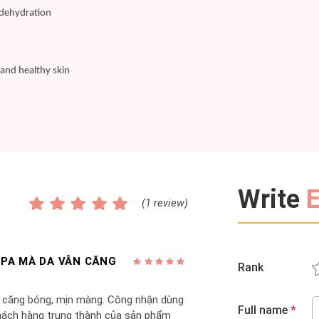
 dehydration
 and healthy skin
Write
E
(1 review)
SPA MÀ DA VẪN CĂNG
Rank
n căng bóng, mịn màng. Công nhận dùng
Full name
*
khách hàng trung thành của sản phẩm