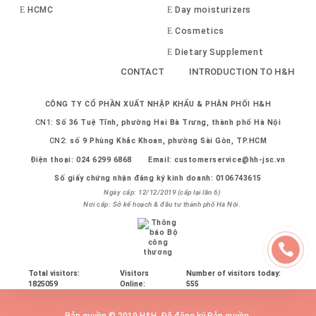
HCMC
Day moisturizers
Cosmetics
Dietary Supplement
CONTACT
INTRODUCTION TO H&H
CÔNG TY CỔ PHẦN XUẤT NHẬP KHẨU & PHÂN PHỐI H&H
CN1:
Số 36 Tuệ Tĩnh, phường Hai Bà Trưng, thành phố Hà Nội
CN2:
số 9 Phùng Khắc Khoan, phường Sài Gòn, TP.HCM
Điện thoại:
024 6299 6868
Email:
customerservice@hh-jsc.vn
Số giấy chứng nhận đăng ký kinh doanh: 0106743615
Ngày cấp: 12/12/2019 (cấp lại lần 6)
Nơi cấp: Sở kế hoạch & đầu tư thành phố Hà Nội.
Total visitors:
Visitors
Number of visitors today:
1825059
Online:
555
Bản quyền © 2019 H&H. Đã đăng ký Bản quyền.