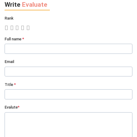
Write
Evaluate
kem UV này có thể hồi lại tone da trắng hồng cũ
Rank
SẮP TỚI CHỊ MUA THÊM KEM CHỐNG NẮNG BÊN
EM NHÉ. DÙNG THÍCH NÊN CHỊ DÙNG HAO QUÁ :D
25/03/2020
Full name
*
sắp tới chị mua thêm kem chống nắng bên em nhé. dùng thích nên chị
dùng hao quá :D
Email
Title
*
Evalute
*