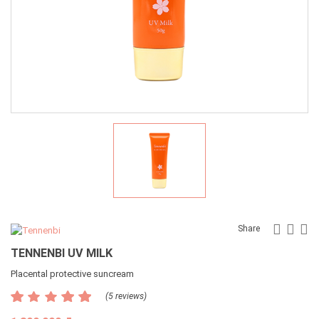
Faceb
Twit
G
Share
TENNENBI UV MILK
Placental protective suncream
(5 reviews)