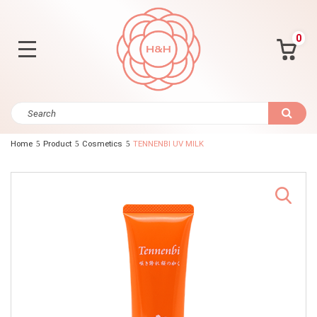
0
Home
Product
Cosmetics
TENNENBI UV MILK