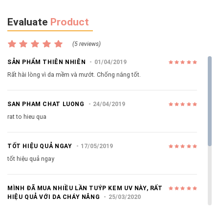
Evaluate
Product
(5 reviews)
SẢN PHẨM THIÊN NHIÊN
01/04/2019
Rất hài lòng vì da mềm và mướt. Chống nắng tốt.
SAN PHAM CHAT LUONG
24/04/2019
rat to hieu qua
TỐT HIỆU QUẢ NGAY
17/05/2019
tốt hiệu quả ngay
MÌNH ĐÃ MUA NHIỀU LẦN TUÝP KEM UV NÀY, RẤT
HIỆU QUẢ VỚI DA CHÁY NẮNG
25/03/2020
Mình đã mua nhiều lần tuýp kem UV này, rất hiệu quả với da cháy
nắng. Da đi nắng mà quên thoa kem chống nắng từ trước thì dùng