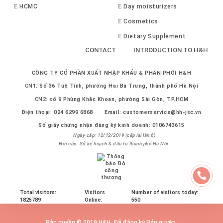
HCMC
Day moisturizers
Cosmetics
Dietary Supplement
CONTACT
INTRODUCTION TO H&H
CÔNG TY CỔ PHẦN XUẤT NHẬP KHẨU & PHÂN PHỐI H&H
CN1:
Số 36 Tuệ Tĩnh, phường Hai Bà Trưng, thành phố Hà Nội
CN2:
số 9 Phùng Khắc Khoan, phường Sài Gòn, TP.HCM
Điện thoại:
024 6299 6868
Email:
customerservice@hh-jsc.vn
Số giấy chứng nhận đăng ký kinh doanh: 0106743615
Ngày cấp: 12/12/2019 (cấp lại lần 6)
Nơi cấp: Sở kế hoạch & đầu tư thành phố Hà Nội.
Total visitors:
Visitors
Number of visitors today:
1825789
Online:
550
Bản quyền © 2019 H&H. Đã đăng ký Bản quyền.