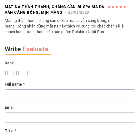
MẶT NẠ THẦN THÁNH, CHẲNG CẦN ĐI SPA MÀ DA
VẪN CĂNG BÓNG, MỊN MÀNG
25/03/2020
Mặt nạ thần thánh, chẳng cần đi Spa mà da vẫn căng bóng, mịn
màng. Công nhận dùng mặt nạ này thích vô cùng, tôi chắc chắn sẽ là
khách hàng trung thành của sản phẩm Daishiro Nhật Bản
Write
Evaluate
Rank
Full name
*
Email
Title
*