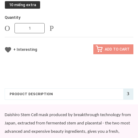
10 miếng extra
Quantity
MINUS
MINUS
+ Interesting
ADD TO CART
PRODUCT DESCRIPTION
Daishiro Stem Cell mask produced by breakthrough technology from
Japan, extracted from fermented stem and placental - the two most
advanced and expensive beauty ingredients, gives you a fresh,