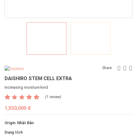
Faceb
Twit
G
Share
DAISHIRO STEM CELL EXTRA
Increasing moisture kind
(1 review)
1,550,000 đ
Origin: Nhật Bản
Dung tích