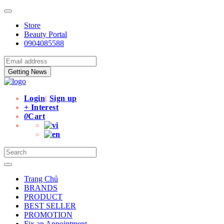
Store
Beauty Portal
0904085588
Getting News
Login
|
Sign up
+ Interest
0
Cart
Trang Chủ
BRANDS
PRODUCT
BEST SELLER
PROMOTION
Fix an Appointment