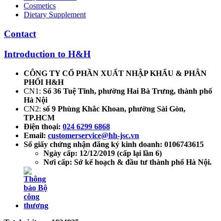
Cosmetics
Dietary Supplement
Contact
Introduction to H&H
CÔNG TY CỔ PHẦN XUẤT NHẬP KHẨU & PHÂN
PHỐI H&H
CN1:
Số 36 Tuệ Tĩnh, phường Hai Bà Trưng, thành phố
Hà Nội
CN2:
số 9 Phùng Khắc Khoan, phường Sài Gòn,
TP.HCM
Điện thoại:
024 6299 6868
Email:
customerservice@hh-jsc.vn
Số giấy chứng nhận đăng ký kinh doanh: 0106743615
Ngày cấp: 12/12/2019 (cấp lại lần 6)
Nơi cấp: Sở kế hoạch & đầu tư thành phố Hà Nội.