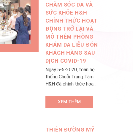
CHĂM SÓC DA VÀ
SỨC KHỎE H&H
CHÍNH THỨC HOẠT
ĐỘNG TRỞ LẠI VÀ
MỞ THÊM PHÒNG
KHÁM DA LIỄU ĐÓN
KHÁCH HÀNG SAU
DỊCH COVID-19
Ngày 5-5-2020, toàn hệ
thống Chuỗi Trung Tâm
H&H đã chính thức hoạt
động trở lại phục vụ
khách hàng sau 2 tuần
XEM THÊM
tạm dừng hoạt động
theo quy định của nhà
nước, để phòng chống
dịch Covid-19. Đứng
THIÊN ĐƯỜNG MỸ