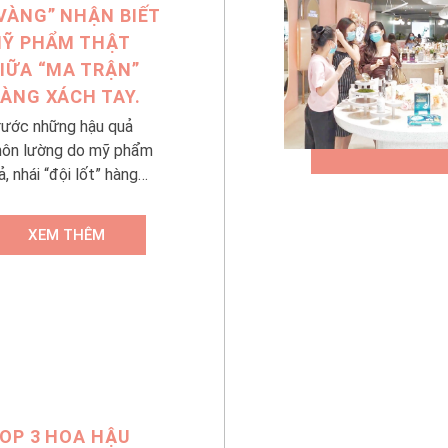
VÀNG” NHẬN BIẾT
Ỹ PHẨM THẬT
IỮA “MA TRẬN”
ÀNG XÁCH TAY.
rước những hậu quả
hôn lường do mỹ phẩm
ả, nhái “đội lốt” hàng
ch tay mang lại, các
huyên gia khuyến cáo
XEM THÊM
gười tiêu dùng cần “nằm
òng” những nguyên tắc
àng sau để có thể làm
p an toàn và hiệu quả.
OP 3 HOA HẬU