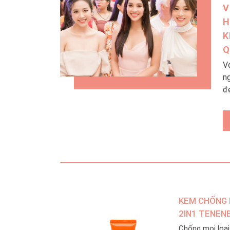
V
H
K
Q
V
n
đ
p
p
t
h
b
v
c
n
KEM CHỐNG 
V
An
2IN1 TENENB
Chống mọi loại