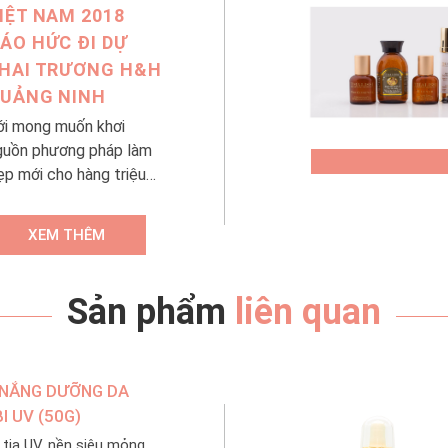
IỆT NAM 2018
ÁO HỨC ĐI DỰ
HAI TRƯƠNG H&H
UẢNG NINH
ới mong muốn khơi
guồn phương pháp làm
ẹp mới cho hàng triệu
hụ nữ Việt, chuỗi mỹ
hẩm cao cấp H&H chính
XEM THÊM
hức khai trương cửa
àng số 6 tại thành phố
iển Hạ Long ngày 14/7
Sản phẩm
liên quan
ừa qua. Sự kiện đặc biệt
ó sự tham gia của 3
àng hậu xinh đẹp: Tiểu
NẮNG DƯỠNG DA
y, Phương Nga và Thúy
.
I UV (50G)
 tia UV, nền siêu mỏng