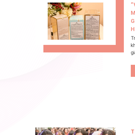
“
M
G
H
T
k
gi
xá
c
n
l
v
đẹ
T