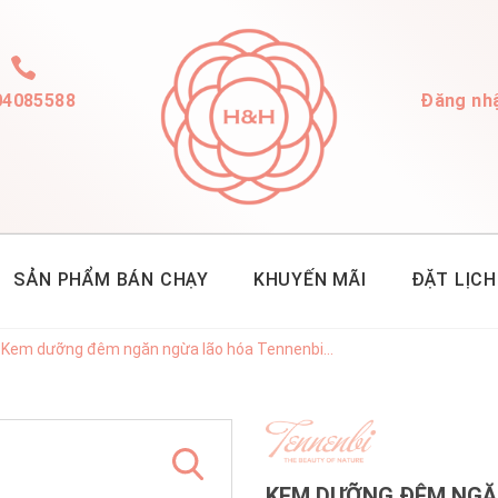
04085588
Đăng nh
SẢN PHẨM BÁN CHẠY
KHUYẾN MÃI
ĐẶT LỊCH
Kem dưỡng đêm ngăn ngừa lão hóa Tennenbi...
KEM DƯỠNG ĐÊM NGĂ