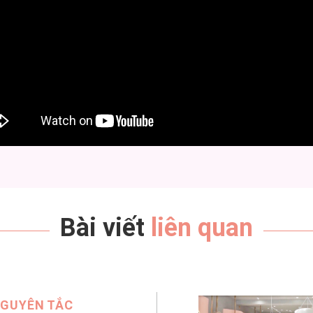
Bài viết
liên quan
GUYÊN TẮC