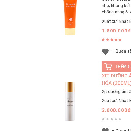
nhẹ, không bết
chống nắng & 
Xuất xứ: Nhật 
1.800.000đ
+ Quan 
THÊM G
XỊT DƯỠNG 
HÓA (200ML
Xịt dưỡng ẩm &
Xuất xứ: Nhật 
3.000.000đ
+ Quan 