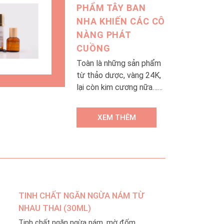
trước nhiều khó khăn,
PHẨM TÂY BAN
thách thức sau một thời
NHA KHIẾN CÁC CÔ
gian nền kinh tế bị đình
NÀNG PHÁT
trệ, Chuỗi trung tâm H&H
CUỒNG
không những vẫn đảm
bảo được chất lượng
Toàn là những sản phẩm
dịch vụ và sản phẩm tốt
từ thảo dược, vàng 24K,
nhất mà còn mang tới
lại còn kim cương nữa…
cho khách hàng những
Hỏi sao “cộng đồng
trải nghiệm dịch vụ mới
beauty” không sốt sình
XEM THÊM
với mô hình phòng khám
sịch suốt cả tuần nay!
da liễu và rất nhiều ưu đãi
hấp dẫn.
TINH CHẤT NGĂN NGỪA NÁM TỪ
NHAU THAI (30ML)
Tinh chất ngăn ngừa nám, mờ đốm