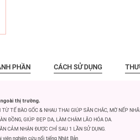
ÀNH PHẦN
CÁCH SỬ DỤNG
THƯ
ngoài thị trường.
Ừ TẾ BÀO GỐC & NHAU THAI GIÚP SĂN CHẮC, MỜ NẾP NHĂN
ÀN ĐỒNG, GIÚP ĐẸP DA, LÀM CHẬM LÃO HÓA DA.
ĂN CẢM NHẬN ĐƯỢC CHỈ SAU 1 LẦN SỬ DỤNG.
 viện nghiên cứu nổi tiếng Nhật Bản