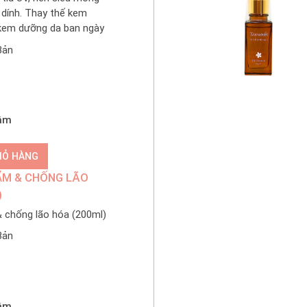
 dính. Thay thế kem
kem dưỡng da ban ngày
Bản
tâm
IỎ HÀNG
ẨM & CHỐNG LÃO
)
 chống lão hóa (200ml)
Bản
tâm