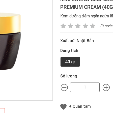
PREMIUM CREAM (40G
Kem dưỡng đêm ngăn ngừa lão
(0 revi
Xuất xứ: Nhật Bản
Dung tích
40 gr
Số lượng
MINUS
M
+ Quan tâm