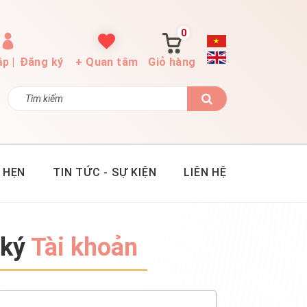
0
ập
|
Đăng ký
+ Quan tâm
Giỏ hàng
 HẸN
TIN TỨC - SỰ KIỆN
LIÊN HỆ
 ký
Tài khoản