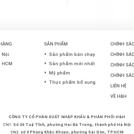
 HÀNG
SẢN PHẨM
CHÍNH SÁC
 Nội
Sản phẩm bán chạy
CHÍNH SÁ
P HCM
Sản phẩm mới nhất
CHÍNH SÁ
Mỹ phẩm
CHÍNH SÁ
Thực phẩm bổ sung
LIÊN HỆ
VỀ H&H
CÔNG TY CỔ PHẦN XUẤT NHẬP KHẨU & PHÂN PHỐI H&H
CN1:
Số 36 Tuệ Tĩnh, phường Hai Bà Trưng, thành phố Hà Nội
CN2:
số 9 Phùng Khắc Khoan, phường Sài Gòn, TP.HCM