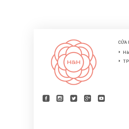
CỬA
Hà
T