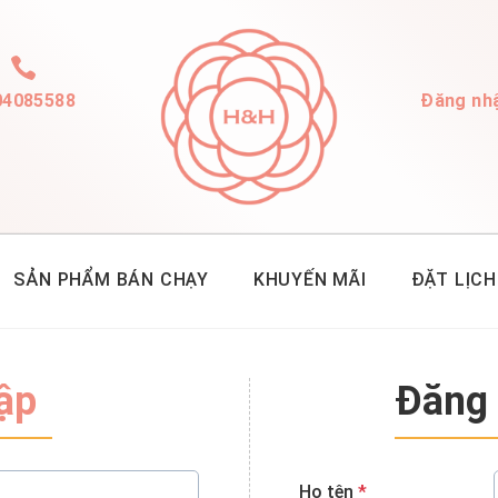
04085588
Đăng nh
SẢN PHẨM BÁN CHẠY
KHUYẾN MÃI
ĐẶT LỊCH
ập
Đăng
Họ tên
*