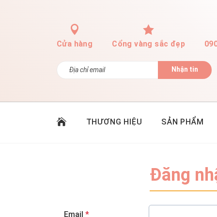
Cửa hàng
Cổng vàng sắc đẹp
09
Nhận tin
THƯƠNG HIỆU
SẢN PHẨM
Đăng nh
Email
*