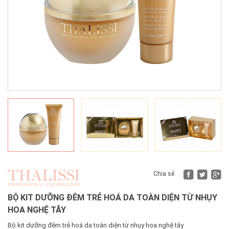
Fac
Tw
Chia sẻ
BỘ KIT DƯỠNG ĐÊM TRẺ HOÁ DA TOÀN DIỆN TỪ NHỤY
HOA NGHỆ TÂY
Bộ kit dưỡng đêm trẻ hoá da toàn diện từ nhụy hoa nghệ tây