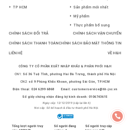
TP HCM
Sản phẩm mới nhất
Mỹ phẩm
Thực phẩm bổ sung
CHÍNH SÁCH ĐỔI TRẢ
CHÍNH SÁCH VẬN CHUYỂN
CHÍNH SÁCH THANH TOÁN
CHÍNH SÁCH BẢO MẬT THÔNG TIN
LIÊN HỆ
VỀ H&H
CÔNG TY CỔ PHẦN XUẤT NHẬP KHẨU & PHÂN PHỐI H&H
CN1:
Số 36 Tuệ Tĩnh, phường Hai Bà Trưng, thành phố Hà Nội
CN2:
số 9 Phùng Khắc Khoan, phường Sài Gòn, TP.HCM
Điện thoại:
024 6299 6868
Email:
customerservice@hh-jsc.vn
Số giấy chứng nhận đăng ký kinh doanh: 0106743615
Ngày cấp: 12/12/2019 (cấp lại lần 6)
Nơi cấp: Sở kế hoạch & đầu tư thành phố Hà Nội.
Tổng lượt người truy
Số người đang
Số người truy cập