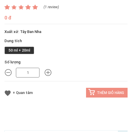
(1 review)
0 đ
Xuất xứ: Tây Ban Nha
Dung tích
50 ml + 20ml
Số lượng
MINUS
MINUS
+ Quan tâm
THÊM GIỎ HÀNG