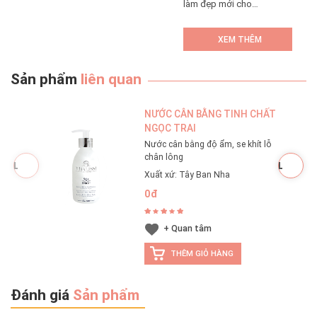
làm đẹp mới cho
hàng triệu phụ nữ
Việt, chuỗi mỹ phẩm
XEM THÊM
cao cấp H&H chính
thức khai trương cửa
hàng số 6 tại thành
Sản phẩm
liên quan
phố biển Hạ Long
ngày 14/7 vừa qua.
Sự kiện đặc biệt có
NƯỚC CÂN BẰNG TINH CHẤT
sự tham gia của 3
NGỌC TRAI
nàng hậu xinh đẹp:
Nước cân bằng độ ẩm, se khít lỗ
Tiểu Vy, Phương Nga
chân lông
và Thúy An.
Xuất xứ: Tây Ban Nha
0đ
+ Quan tâm
THÊM GIỎ HÀNG
Đánh giá
Sản phẩm