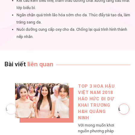
Kết cấu kem siêu nhẹ, thẩm thấu dưỡng chất xuống tầng sâu nhất
lớp biểu bì.
Ngăn chặn quá trình lão hóa sớm cho da. Thúc đẩy tái tạo da, làm
trắng sang da.
Nuôi dưỡng cung cấp oxy cho da. Chống lại quá trình hình thành
nếp nhăn.
Bài viết
liên quan
TOP 3 HOA HẬU
VIỆT NAM 2018
HÁO HỨC ĐI DỰ
KHAI TRƯƠNG
H&H QUẢNG
NINH
Với mong muốn khơi
nguồn phương pháp