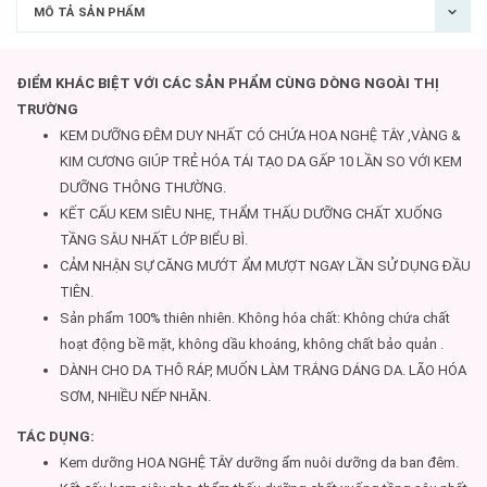
MÔ TẢ SẢN PHẨM
ĐIỂM KHÁC BIỆT VỚI CÁC SẢN PHẨM CÙNG DÒNG NGOÀI THỊ
TRƯỜNG
KEM DƯỠNG ĐÊM DUY NHẤT CÓ CHỨA HOA NGHỆ TÂY ,VÀNG &
KIM CƯƠNG GIÚP TRẺ HÓA TÁI TẠO DA GẤP 10 LẦN SO VỚI KEM
DƯỠNG THÔNG THƯỜNG.
KẾT CẤU KEM SIÊU NHẸ, THẨM THẤU DƯỠNG CHẤT XUỐNG
TẦNG SÂU NHẤT LỚP BIỂU BÌ.
CẢM NHẬN SỰ CĂNG MƯỚT ẨM MƯỢT NGAY LẦN SỬ DỤNG ĐẦU
TIÊN.
Sản phẩm 100% thiên nhiên. Không hóa chất: Không chứa chất
hoạt động bề mặt, không dầu khoáng, không chất bảo quản .
DÀNH CHO DA THÔ RÁP, MUỐN LÀM TRẮNG DÁNG DA. LÃO HÓA
SƠM, NHIỀU NẾP NHĂN.
TÁC DỤNG:
Kem dưỡng HOA NGHỆ TÂY dưỡng ẩm nuôi dưỡng da ban đêm.