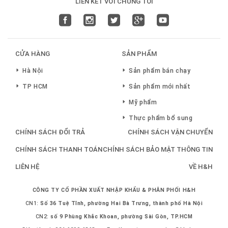
LIÊN KẾT VỚI CHÚNG TÔI
CỬA HÀNG
SẢN PHẨM
Hà Nội
Sản phẩm bán chạy
TP HCM
Sản phẩm mới nhất
Mỹ phẩm
Thực phẩm bổ sung
CHÍNH SÁCH ĐỔI TRẢ
CHÍNH SÁCH VẬN CHUYỂN
CHÍNH SÁCH THANH TOÁN
CHÍNH SÁCH BẢO MẬT THÔNG TIN
LIÊN HỆ
VỀ H&H
CÔNG TY CỔ PHẦN XUẤT NHẬP KHẨU & PHÂN PHỐI H&H
CN1:
Số 36 Tuệ Tĩnh, phường Hai Bà Trưng, thành phố Hà Nội
CN2:
số 9 Phùng Khắc Khoan, phường Sài Gòn, TP.HCM