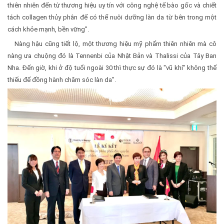
thiên nhiên đến từ thương hiệu uy tín với công nghệ tế bào gốc và chiết
tách collagen thủy phân để có thể nuôi dưỡng làn da từ bên trong một
cách khỏe mạnh, bền vững".
Nàng hậu cũng tiết lộ, một thương hiệu mỹ phẩm thiên nhiên mà cô
nàng ưa chuộng đó là Tennenbi của Nhật Bản và Thalissi của Tây Ban
Nha. Đến giờ, khi ở độ tuổi ngoài 30 thì thực sự đó là "vũ khí" không thể
thiếu để đồng hành chăm sóc làn da".