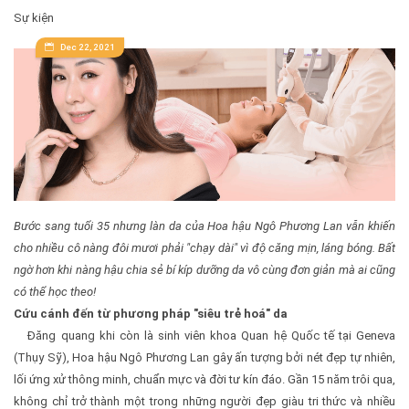
Sự kiện
Dec 22, 2021
Bước sang tuổi 35 nhưng làn da của Hoa hậu Ngô Phương Lan vẫn khiến
cho nhiều cô nàng đôi mươi phải "chạy dài" vì độ căng mịn, láng bóng. Bất
ngờ hơn khi nàng hậu chia sẻ bí kíp dưỡng da vô cùng đơn giản mà ai cũng
có thể học theo!
Cứu cánh đến từ phương pháp "siêu trẻ hoá" da
Đăng quang khi còn là sinh viên khoa Quan hệ Quốc tế tại Geneva
(Thụy Sỹ), Hoa hậu Ngô Phương Lan gây ấn tượng bởi nét đẹp tự nhiên,
lối ứng xử thông minh, chuẩn mực và đời tư kín đáo. Gần 15 năm trôi qua,
không chỉ trở thành một trong những người đẹp giàu tri thức và nhiều