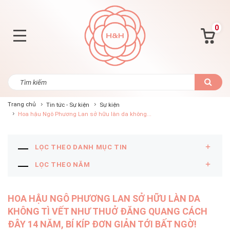
0
Trang chủ
Tin tức - Sự kiện
Sự kiện
Hoa hậu Ngô Phương Lan sở hữu làn da không...
LỌC THEO DANH MỤC TIN
LỌC THEO NĂM
HOA HẬU NGÔ PHƯƠNG LAN SỞ HỮU LÀN DA
KHÔNG TÌ VẾT NHƯ THUỞ ĐĂNG QUANG CÁCH
ĐÂY 14 NĂM, BÍ KÍP ĐƠN GIẢN TỚI BẤT NGỜ!