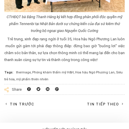
CTHĐQT bà Đặng Thanh Hằng ký kết hợp đồng phân phối độc quyền mỹ
phẩm Tennenbi tại Nhật Bản dưới sự chứng kiến của đại sứ kiêm thứ
trưởng bộ ngoại giao Nguyễn Quốc Cường
Trẻ trung, xinh đẹp rạng ngời ở tuổi 35, Hoa hậu Ngô Phương Lan luôn
muốn gửi gắm tới phái đẹp thông điệp: đừng bao giờ "buông lơi" việc
chăm sóc bản thân, sự lựa chọn thông minh có thể mang lại đến cho bạn
thanh xuân cùng sự tự tin và thành công trong công việc!
Tags:
thermage
,
Phòng khám thẩm mỹ H&H
,
Hoa hậu Ngô Phương Lan
,
Siêu
trẻ hóa
,
mỹ phẩm thiên nhiên
Facebook
Twitter
Linkedin
Googleplus
Share
TIN TRƯỚC
TIN TIẾP THEO