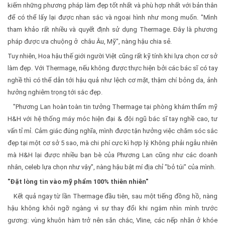
kiếm những phương pháp làm đẹp tốt nhất và phù hợp nhất với bản thân
để có thể lấy lại được nhan sắc và ngoại hình như mong muốn. "Mình
tham khảo rất nhiều và quyết định sử dụng Thermage. Đây là phương
pháp được ưa chuộng ở châu Âu, Mỹ", nàng hậu chia sẻ.
Tuy nhiên, Hoa hậu thế giới người Việt cũng rất kỹ tính khi lựa chọn cơ sở
làm đẹp. Với Thermage, nếu không được thực hiện bởi các bác sĩ có tay
nghề thì có thể dẫn tới hậu quả như lệch cơ mặt, thậm chí bỏng da, ảnh
hưởng nghiêm trọng tới sắc đẹp.
"Phương Lan hoàn toàn tin tưởng Thermage tại phòng khám thẩm mỹ
H&H với hệ thống máy móc hiện đại & đội ngũ bác sĩ tay nghề cao, tư
vấn tỉ mỉ. Cảm giác đúng nghĩa, mình được tận hưởng việc chăm sóc sắc
đẹp tại một cơ sở 5 sao, mà chi phí cực kì hợp lý. Không phải ngẫu nhiên
mà H&H lại được nhiều bạn bè của Phương Lan cũng như các doanh
nhân, celeb lựa chọn như vậy", nàng hậu bật mí địa chỉ "bỏ túi" của mình.
"Đặt lòng tin vào mỹ phẩm 100% thiên nhiên"
Kết quả ngay từ lần Thermage đầu tiên, sau một tiếng đồng hồ, nàng
hậu không khỏi ngỡ ngàng vì sự thay đổi khi ngắm nhìn mình trước
gương: vùng khuôn hàm trở nên săn chắc, Vline, các nếp nhăn ở khóe