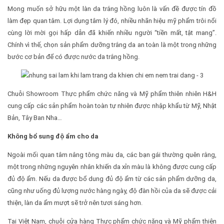
Mong muốn sở hữu một làn da trắng hồng luôn là vấn đề được tín đồ
làm đẹp quan tâm. Lợi dụng tâm lý đó, nhiều nhãn hiệu mỹ phẩm trôi nổi
cùng lời mời gọi hấp dẫn đã khiến nhiều người “tiền mất, tật mang”.
Chính vì thế, chọn sản phẩm dưỡng trắng da an toàn là một trong những
bước cơ bản để có được nước da trắng hồng.
Chuỗi Showroom Thực phẩm chức năng và Mỹ phẩm thiên nhiên H&H
cung cấp các sản phẩm hoàn toàn tự nhiên được nhập khẩu từ Mỹ, Nhật
Bản, Tây Ban Nha…
Không bổ sung độ ẩm cho da
Ngoài mối quan tâm nâng tông màu da, các bạn gái thường quên rằng,
một trong những nguyên nhân khiến da xỉn màu là không được cung cấp
đủ độ ẩm. Nếu da được bổ dung đủ độ ẩm từ các sản phẩm dưỡng da,
cũng như uống đủ lượng nước hàng ngày, độ đàn hồi của da sẽ được cải
thiện, làn da ẩm mượt sẽ trở nên tươi sáng hơn.
Tại Việt Nam, chuỗi cửa hàng Thực phẩm chức năng và Mỹ phẩm thiên