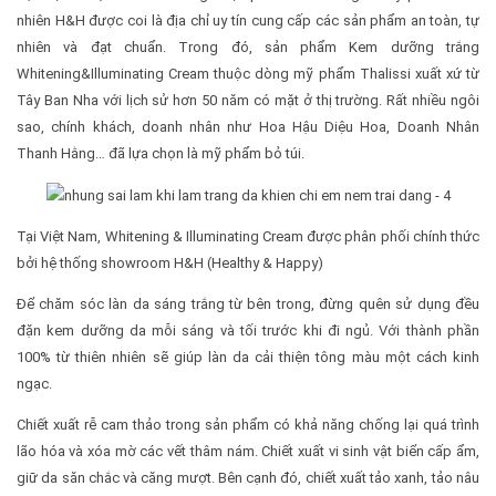
nhiên H&H được coi là địa chỉ uy tín cung cấp các sản phẩm an toàn, tự
nhiên và đạt chuẩn. Trong đó, sản phẩm Kem dưỡng trắng
Whitening&Illuminating Cream thuộc dòng mỹ phẩm Thalissi xuất xứ từ
Tây Ban Nha với lịch sử hơn 50 năm có mặt ở thị trường. Rất nhiều ngôi
sao, chính khách, doanh nhân như Hoa Hậu Diệu Hoa, Doanh Nhân
Thanh Hằng… đã lựa chọn là mỹ phẩm bỏ túi.
Tại Việt Nam, Whitening & Illuminating Cream được phân phối chính thức
bởi hệ thống showroom H&H (Healthy & Happy)
Để chăm sóc làn da sáng trắng từ bên trong, đừng quên sử dụng đều
đặn kem dưỡng da mỗi sáng và tối trước khi đi ngủ. Với thành phần
100% từ thiên nhiên sẽ giúp làn da cải thiện tông màu một cách kinh
ngạc.
Chiết xuất rễ cam thảo trong sản phẩm có khả năng chống lại quá trình
lão hóa và xóa mờ các vết thâm nám. Chiết xuất vi sinh vật biển cấp ẩm,
giữ da săn chắc và căng mượt. Bên cạnh đó, chiết xuất tảo xanh, tảo nâu