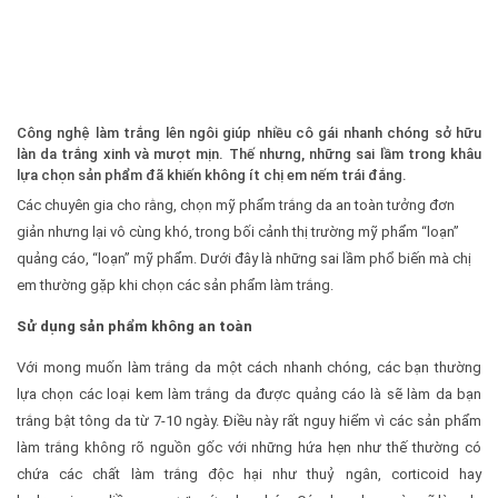
Công nghệ làm trắng lên ngôi giúp nhiều cô gái nhanh chóng sở hữu
làn da trắng xinh và mượt mịn. Thế nhưng, những sai lầm trong khâu
lựa chọn sản phẩm đã khiến không ít chị em nếm trái đắng.
Các chuyên gia cho rằng, chọn mỹ phẩm trắng da an toàn tưởng đơn
giản nhưng lại vô cùng khó, trong bối cảnh thị trường mỹ phẩm “loạn”
quảng cáo, “loạn” mỹ phẩm. Dưới đây là những sai lầm phổ biến mà chị
em thường gặp khi chọn các sản phẩm làm trắng.
Sử dụng sản phẩm không an toàn
Với mong muốn làm trắng da một cách nhanh chóng, các bạn thường
lựa chọn các loại kem làm trắng da được quảng cáo là sẽ làm da bạn
trắng bật tông da từ 7-10 ngày. Điều này rất nguy hiểm vì các sản phẩm
làm trắng không rõ nguồn gốc với những hứa hẹn như thế thường có
chứa các chất làm trắng độc hại như thuỷ ngân, corticoid hay