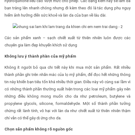
hydroquinone liều cao vượt mức cho phép. Các dạng kem này sẽ làm da
bạn trắng lên nhanh chóng nhưng đi kèm theo đó là tác dụng phụ nguy
hiểm ảnh hưởng đến sức khoẻ và làn da của bạn về lâu dài.
Các sản phẩm xanh – sạch chiết xuất từ thiên nhiên luôn được các
chuyên gia làm đẹp khuyến khích sử dụng
Không lưu ý thành phần của mỹ phẩm
Không ít người bỏ qua chi tiết này khi mua một sản phẩm. Rất nhiều
thành phần ghi trên nhãn mác của lọ mỹ phẩm, để đọc hết những thông
tin này khiến bạn tiêu tốn khá nhiều thời gian. Điều này vô cùng sai lầm vì
có những thành phần thường xuất hiện trong các loại mỹ phẩm gây nên
những điều không mong muốn cho da như petroleum, butylene và
propylene glycols, silicone, formaldehyde. Một số thành phần tưởng
chừng rất lành tính, vô hại với làn da như chiết xuất từ thiên nhiên thậm
chí vẫn có thể gây dị ứng cho da.
Chọn sản phẩm không rõ nguồn gốc