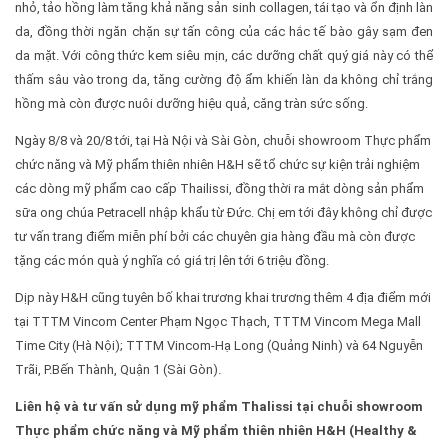
nhỏ, tảo hồng làm tăng khả năng sản sinh collagen, tái tạo và ổn định làn
da, đồng thời ngăn chặn sự tấn công của các hắc tế bào gây sạm đen
da mặt. Với công thức kem siêu mịn, các dưỡng chất quý giá này có thể
thấm sâu vào trong da, tăng cường độ ẩm khiến làn da không chỉ trắng
hồng mà còn được nuôi dưỡng hiệu quả, căng tràn sức sống.
Ngày 8/8 và 20/8 tới, tại Hà Nội và Sài Gòn, chuỗi showroom Thực phẩm
chức năng và Mỹ phẩm thiên nhiên H&H sẽ tổ chức sự kiện trải nghiệm
các dòng mỹ phẩm cao cấp Thailissi, đồng thời ra mắt dòng sản phẩm
sữa ong chúa Petracell nhập khẩu từ Đức. Chị em tới đây không chỉ được
tư vấn trang điểm miễn phí bởi các chuyên gia hàng đầu mà còn được
tặng các món quà ý nghĩa có giá trị lên tới 6 triệu đồng.
Dịp này H&H cũng tuyên bố khai trương khai trương thêm 4 địa điểm mới
tại TTTM Vincom Center Phạm Ngọc Thạch, TTTM Vincom Mega Mall
Time City (Hà Nội); TTTM Vincom-Hạ Long (Quảng Ninh) và 64 Nguyễn
Trãi, P.Bến Thành, Quận 1 (Sài Gòn).
Liên hệ và tư vấn sử dụng mỹ phẩm Thalissi tại chuỗi showroom
Thực phẩm chức năng và Mỹ phẩm thiên nhiên H&H (Healthy &