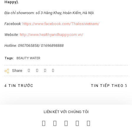
Happy).
Địa chỉ showroom: số 3 Hàng Khay, Hoàn Kiếm, Hà Nội.
Facebook:
https://www.facebook.com/Thalissivietnam/
Website:
http://www.healthyandhappy.com.vn/
Hotline: 0907065858/ 01696898888
Tags:
BEAUTY WATER
Facebook
Twitter
Linkedin
Googleplus
Share
TIN TRƯỚC
TIN TIẾP THEO
LIÊN KẾT VỚI CHÚNG TÔI