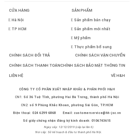
CỬA HÀNG
SẢN PHẨM
Hà Nội
Sản phẩm bán chạy
TP HCM
Sản phẩm mới nhất
Mỹ phẩm
Thực phẩm bổ sung
CHÍNH SÁCH ĐỔI TRẢ
CHÍNH SÁCH VẬN CHUYỂN
CHÍNH SÁCH THANH TOÁN
CHÍNH SÁCH BẢO MẬT THÔNG TIN
LIÊN HỆ
VỀ H&H
CÔNG TY CỔ PHẦN XUẤT NHẬP KHẨU & PHÂN PHỐI H&H
CN1:
Số 36 Tuệ Tĩnh, phường Hai Bà Trưng, thành phố Hà Nội
CN2:
số 9 Phùng Khắc Khoan, phường Sài Gòn, TP.HCM
Điện thoại:
024 6299 6868
Email:
customerservice@hh-jsc.vn
Số giấy chứng nhận đăng ký kinh doanh: 0106743615
Ngày cấp: 12/12/2019 (cấp lại lần 6)
Nơi cấp: Sở kế hoạch & đầu tư thành phố Hà Nội.