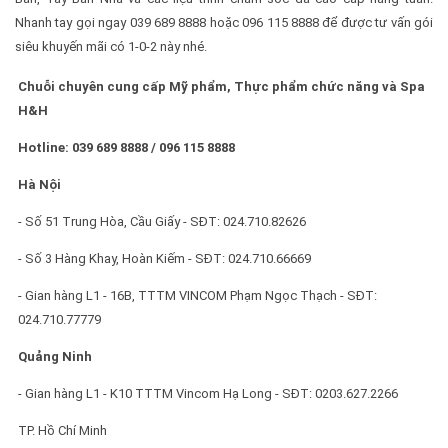
Nhanh tay gọi ngay 039 689 8888 hoặc 096 115 8888 để được tư vấn gói
siêu khuyến mãi có 1-0-2 này nhé.
Chuỗi chuyên cung cấp Mỹ phẩm, Thực phẩm chức năng và Spa
H&H
Hotline: 039 689 8888 / 096 115 8888
Hà Nội
- Số 51 Trung Hòa, Cầu Giấy - SĐT: 024.710.82626
- Số 3 Hàng Khay, Hoàn Kiếm - SĐT: 024.710.66669
- Gian hàng L1 - 16B, TTTM VINCOM Phạm Ngọc Thạch - SĐT:
024.710.77779
Quảng Ninh
- Gian hàng L1 - K10 TTTM Vincom Hạ Long - SĐT: 0203.627.2266
TP. Hồ Chí Minh