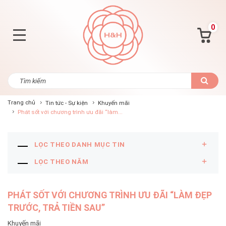
0
Trang chủ
Tin tức - Sự kiện
Khuyến mãi
Phát sốt với chương trình ưu đãi “làm...
LỌC THEO DANH MỤC TIN
LỌC THEO NĂM
PHÁT SỐT VỚI CHƯƠNG TRÌNH ƯU ĐÃI “LÀM ĐẸP
TRƯỚC, TRẢ TIỀN SAU”
Khuyến mãi