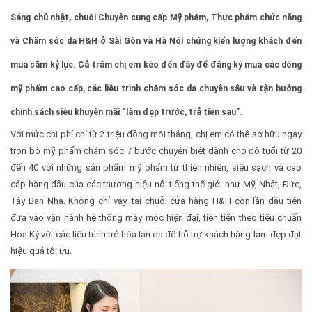
Sáng chủ nhật, chuỗi Chuyên cung cấp Mỹ phẩm, Thực phẩm chức năng
và Chăm sóc da H&H ở Sài Gòn và Hà Nội chứng kiến lượng khách đến
mua sắm kỷ lục. Cả trăm chị em kéo đến đây để đăng ký mua các dòng
mỹ phẩm cao cấp, các liệu trình chăm sóc da chuyên sâu và tận hưởng
chính sách siêu khuyên mãi “làm đẹp trước, trả tiền sau”.
Với mức chi phí chỉ từ 2 triệu đồng mỗi tháng, chị em có thể sở hữu ngay
trọn bộ mỹ phẩm chăm sóc 7 bước chuyên biệt dành cho độ tuổi từ 20
đến 40 với những sản phẩm mỹ phẩm từ thiên nhiên, siêu sạch và cao
cấp hàng đầu của các thương hiệu nổi tiếng thế giới như Mỹ, Nhật, Đức,
Tây Ban Nha. Không chỉ vậy, tại chuỗi cửa hàng H&H còn lần đầu tiên
đưa vào vận hành hệ thống máy móc hiện đại, tiên tiến theo tiêu chuẩn
Hoa Kỳ với các liệu trình trẻ hóa làn da để hỗ trợ khách hàng làm đẹp đạt
hiệu quả tối ưu.