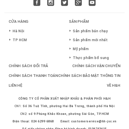
CỬA HÀNG
SẢN PHẨM
Hà Nội
Sản phẩm bán chạy
TP HCM
Sản phẩm mới nhất
Mỹ phẩm
Thực phẩm bổ sung
CHÍNH SÁCH ĐỔI TRẢ
CHÍNH SÁCH VẬN CHUYỂN
CHÍNH SÁCH THANH TOÁN
CHÍNH SÁCH BẢO MẬT THÔNG TIN
LIÊN HỆ
VỀ H&H
CÔNG TY CỔ PHẦN XUẤT NHẬP KHẨU & PHÂN PHỐI H&H
CN1:
Số 36 Tuệ Tĩnh, phường Hai Bà Trưng, thành phố Hà Nội
CN2:
số 9 Phùng Khắc Khoan, phường Sài Gòn, TP.HCM
Điện thoại:
024 6299 6868
Email:
customerservice@hh-jsc.vn
Số giấy chứng nhận đăng ký kinh doanh: 0106743615