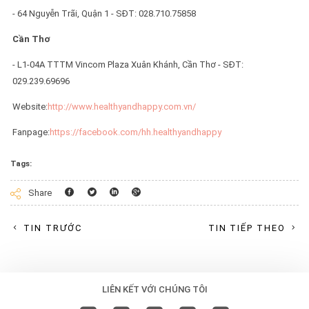
- 64 Nguyễn Trãi, Quận 1 - SĐT: 028.710.75858
Cần Thơ
- L1-04A TTTM Vincom Plaza Xuân Khánh, Cần Thơ - SĐT:
029.239.69696
Website:
http://www.healthyandhappy.com.vn/
Fanpage:
https://facebook.com/hh.healthyandhappy
Tags:
Facebook
Twitter
Linkedin
Googleplus
Share
TIN TRƯỚC
TIN TIẾP THEO
LIÊN KẾT VỚI CHÚNG TÔI