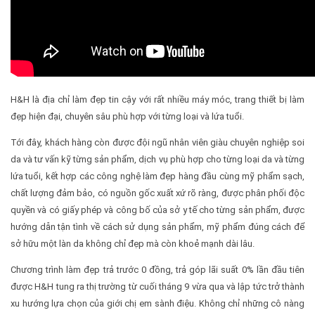
H&H là địa chỉ làm đẹp tin cậy với rất nhiều máy móc, trang thiết bị làm
đẹp hiện đại, chuyên sâu phù hợp với từng loại và lứa tuổi.
Tới đây, khách hàng còn được đội ngũ nhân viên giàu chuyên nghiệp soi
da và tư vấn kỹ từng sản phẩm, dịch vụ phù hợp cho từng loại da và từng
lứa tuổi, kết hợp các công nghệ làm đẹp hàng đầu cùng mỹ phẩm sạch,
chất lượng đảm bảo, có nguồn gốc xuất xứ rõ ràng, được phân phối độc
quyền và có giấy phép và công bố của sở y tế cho từng sản phẩm, được
hướng dẫn tận tình về cách sử dụng sản phẩm, mỹ phẩm đúng cách để
sở hữu một làn da không chỉ đẹp mà còn khoẻ mạnh dài lâu.
Chương trình làm đẹp trả trước 0 đồng, trả góp lãi suất 0% lần đầu tiên
được H&H tung ra thị trường từ cuối tháng 9 vừa qua và lập tức trở thành
xu hướng lựa chọn của giới chị em sành điệu. Không chỉ những cô nàng