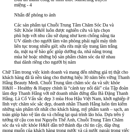
Nhấn để phóng to ảnh
Các sản phẩm tại Chuỗi Trung Tâm Chăm Sóc Da và
Sức Khỏe H&H luôn được nghiên cứu và lựa chọn
phù hợp với nhu cầu sử dụng như kem chống nắng tia
UV dành cho người làm văn phòng phải ngồi máy tính
liên tục trong nhiều giờ, sữa rửa mặt tẩy trang làm trắng
da, mặt nạ tế bào gốc giúp dưỡng da, nhả nắng trong
mùa hè hoặc những bộ sản phẩm chăm sóc da từ nhau
thai dành riêng cho người bị nám
Chữ Tâm trong việc kinh doanh và mang đến những giá trị thật cho
khách hàng đã là nền tảng cho thương hiệu 30 năm bền vững Thanh
Hằng Beauty Medi. Chuỗi Trung tâm chăm sóc da và sức khỏe
H&H – Healthy & Happy chính là “cánh tay nối dài” của Tập đoàn
làm đẹp Thanh Hằng với nữ doanh nhân đứng đầu Bà Đặng Thanh
Hằng. Là Cố Vấn sắc đẹp 3 mùa Hoa Hậu Việt Nam, khởi nghiệp ở
lĩnh vực chăm sóc sắc đẹp, doanh nhân Thanh Hằng luôn tìm kiếm
những sản phẩm tốt nhất cho khách hàng, mỹ phẩm xanh – sạch, an
toàn giúp bảo vệ làn da và chống lại quá trình lão hóa. Dựa trên ý
tưởng từ cậu con trai Nguyễn Thế Anh, Chuỗi Trung Tâm Chăm
sóc da và sức khỏe H&H dần trở thành địa chỉ tin cậy, đáp ứng
mong muốn của khách hàng trong nước và cả nước ngoài trong việc