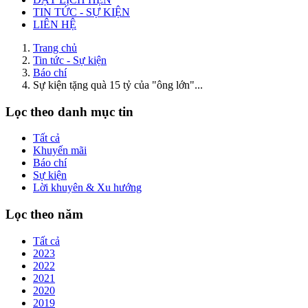
TIN TỨC - SỰ KIỆN
LIÊN HỆ
Trang chủ
Tin tức - Sự kiện
Báo chí
Sự kiện tặng quà 15 tỷ của "ông lớn"...
Lọc theo danh mục tin
Tất cả
Khuyến mãi
Báo chí
Sự kiện
Lời khuyên & Xu hướng
Lọc theo năm
Tất cả
2023
2022
2021
2020
2019