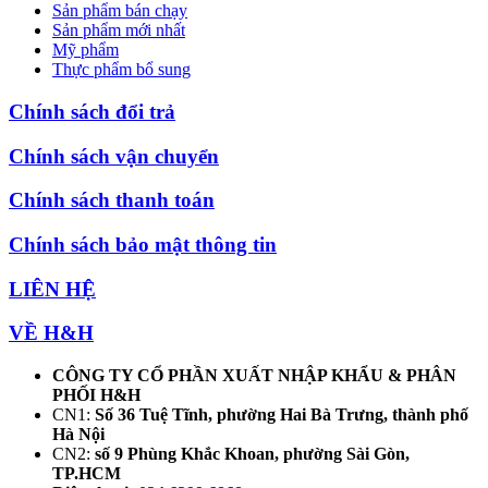
Sản phẩm bán chạy
Sản phẩm mới nhất
Mỹ phẩm
Thực phẩm bổ sung
Chính sách đổi trả
Chính sách vận chuyển
Chính sách thanh toán
Chính sách bảo mật thông tin
LIÊN HỆ
VỀ H&H
CÔNG TY CỔ PHẦN XUẤT NHẬP KHẨU & PHÂN
PHỐI H&H
CN1:
Số 36 Tuệ Tĩnh, phường Hai Bà Trưng, thành phố
Hà Nội
CN2:
số 9 Phùng Khắc Khoan, phường Sài Gòn,
TP.HCM