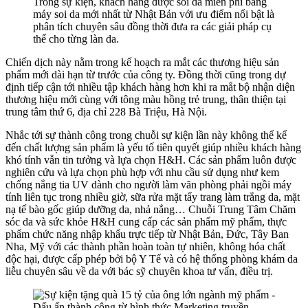
Trong sự kiện, khách hàng được soi da miễn phí bằng
máy soi da mới nhất từ Nhật Bản với ưu điểm nổi bật là
phân tích chuyên sâu đồng thời đưa ra các giải pháp cụ
thể cho từng làn da.
Chiến dịch này nằm trong kế hoạch ra mắt các thương hiệu sản
phẩm mới dài hạn từ trước của công ty. Đồng thời cũng trong dự
định tiếp cận tới nhiều tập khách hàng hơn khi ra mắt bộ nhận diện
thương hiệu mới cùng với tông màu hồng trẻ trung, thân thiện tại
trung tâm thứ 6, địa chỉ 228 Bà Triệu, Hà Nội.
Nhắc tới sự thành công trong chuỗi sự kiện lần này không thể kể
đến chất lượng sản phẩm là yếu tố tiên quyết giúp nhiều khách hàng
khó tính vẫn tin tưởng và lựa chọn H&H. Các sản phẩm luôn được
nghiên cứu và lựa chọn phù hợp với nhu cầu sử dụng như kem
chống nắng tia UV dành cho người làm văn phòng phải ngồi máy
tính liên tục trong nhiều giờ, sữa rửa mặt tẩy trang làm trắng da, mặt
nạ tế bào gốc giúp dưỡng da, nhả nắng… Chuỗi Trung Tâm Chăm
sóc da và sức khỏe H&H cung cấp các sản phẩm mỹ phẩm, thực
phẩm chức năng nhập khẩu trực tiếp từ Nhật Bản, Đức, Tây Ban
Nha, Mỹ với các thành phần hoàn toàn tự nhiên, không hóa chất
độc hại, được cấp phép bởi bộ Y Tế và có hệ thống phòng khám da
liễu chuyên sâu về da với bác sỹ chuyên khoa tư vấn, điều trị.