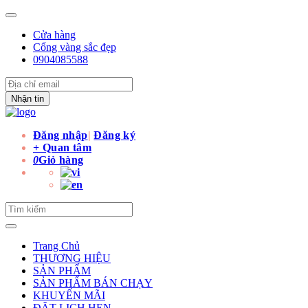
Cửa hàng
Cổng vàng sắc đẹp
0904085588
Nhận tin
Đăng nhập
|
Đăng ký
+ Quan tâm
0
Giỏ hàng
Trang Chủ
THƯƠNG HIỆU
SẢN PHẨM
SẢN PHẨM BÁN CHẠY
KHUYẾN MÃI
ĐẶT LỊCH HẸN