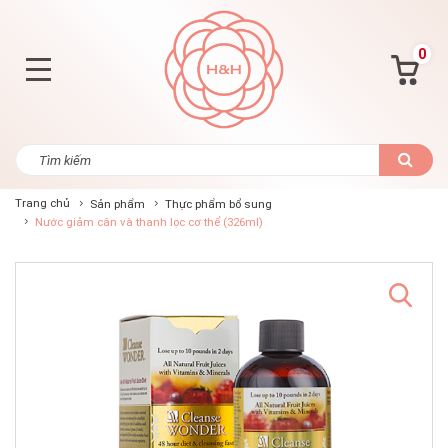
0
Trang chủ
Sản phẩm
Thực phẩm bổ sung
Nước giảm cân và thanh lọc cơ thể (326ml)