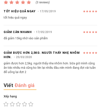
(3 reviews)
TỐT HIỆU QUẢ NGAY
17/05/2019
tốt hiệu quả ngay
GIẢM CÂN NHANH
17/05/2019
đã giảm 15kg nhờ vào sản phẩm
GIẢM ĐƯỢC HƠN 2,5KG. NGƯỜI THẤY NHẸ NHÕM
HƠN.
25/03/2020
giảm được hơn 2,5kg. người thấy nhẹ nhõm hơn. bữa giờ mình cũng
ăn tiệc nhiều mà cũng ko lên lại nhiều đâu.nên mình đang đợi vài tuần
để uống lại đợt 2
Viết
Đánh giá
Xếp hạng