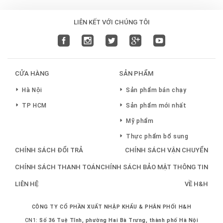
LIÊN KẾT VỚI CHÚNG TÔI
CỬA HÀNG
SẢN PHẨM
Hà Nội
Sản phẩm bán chạy
TP HCM
Sản phẩm mới nhất
Mỹ phẩm
Thực phẩm bổ sung
CHÍNH SÁCH ĐỔI TRẢ
CHÍNH SÁCH VẬN CHUYỂN
CHÍNH SÁCH THANH TOÁN
CHÍNH SÁCH BẢO MẬT THÔNG TIN
LIÊN HỆ
VỀ H&H
CÔNG TY CỔ PHẦN XUẤT NHẬP KHẨU & PHÂN PHỐI H&H
CN1:
Số 36 Tuệ Tĩnh, phường Hai Bà Trưng, thành phố Hà Nội