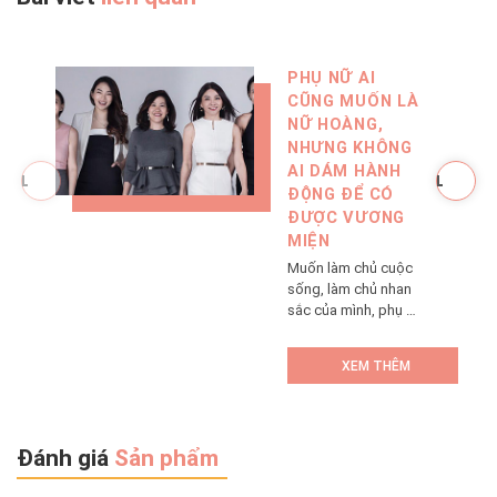
PHỤ NỮ AI
CŨNG MUỐN LÀ
NỮ HOÀNG,
NHƯNG KHÔNG
AI DÁM HÀNH
ĐỘNG ĐỂ CÓ
ĐƯỢC VƯƠNG
MIỆN
Muốn làm chủ cuộc
sống, làm chủ nhan
sắc của mình, phụ nữ
cần phải học cách
có trách nhiệm với
XEM THÊM
bản thân.
Đánh giá
Sản phẩm