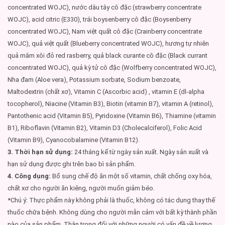
concentrated WOJC), nước dâu tây cô đặc (strawberry concentrate
WOJC), acid citric (E330), trái boysenberry cô đặc (Boysenberry
concentrated WOJC), Nam việt quất cô đặc (Crainberry concentrate
WOJC), quả việt quất (Blueberry concentrated WOJC), hương tự nhiên
quả mâm xôi đỏ red rasberry, quả black curante cô đặc (Black currant
concentrated WOJC), quả kỳ tử cô đặc (Wolfberry concentrated WOJC),
Nha đam (Aloe vera), Potassium sorbate, Sodium benzoate,
Maltodextrin (chất xơ), Vitamin C (Ascorbic acid) , vitamin E (dl-alpha
tocopherol), Niacine (Vitamin B3), Biotin (vitamin B7), vitamin A (retinol),
Pantothenic acid (Vitamin B5), Pyridoxine (Vitamin B6), Thiamine (vitamin
B1), Riboflavin (Vitamin B2), Vitamin D3 (Cholecalciferol), Folic Acid
(Vitamin B9), Cyanocobalamine (Vitamin B12).
3. Thời hạn sử dụng:
24 tháng kể từ ngày sản xuất. Ngày sản xuất và
hạn sử dụng được ghi trên bao bì sản phẩm.
4. Công dụng:
Bổ sung chế độ ăn một số vitamin, chất chống oxy hóa,
chất xơ cho người ăn kiêng, người muốn giảm béo.
*Chú ý: Thực phẩm này không phải là thuốc, không có tác dụng thay thế
thuốc chữa bệnh. Không dùng cho người mẫn cảm với bất kỳ thành phần
nào của sản phẩm. Thận trọng đối với những người có vấn đề về lượng