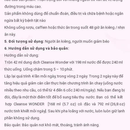
đường trong máu cao.
Sản phẩm không dùng để chuẩn đoán, điều trị và chữa bệnh hoặc ngăn
ngừa bất kỳ bệnh tật nào
Không uống rượu, caffein hoặc thức ăn trong suốt 48 giờ ăn kiêng / nhịn
ăn này.
5. Đối tượng sử dụng:
Người ăn kiêng, người muốn giảm béo
6. Hướng dẫn sử dụng và bảo quản:
Hướng dẫn sử dụng:
Trộn 42 ml dung dịch Cleanse Wonder với 198 ml nước để được 240 ml
thức uống. Uống chậm trong 5 – 10 phút.
Lặp lại quá trình 4 lần mỗi ngày, trong vòng 2 ngày. Trong 2 ngày này để
tăng hiệu quả giảm cân cần thực hiện chương trình ăn chay (uống nước
nhiều theo nhu cầu, có thể từ 4 đến 6 cốc 240 ml/ngày). Nếu bạn đang bị
đói, đây là một thời điểm tốt để bổ sung tiêu thụ nước. Bạn có thể kết
hợp Cleanse WONDER [168 ml (5.7 oz) cô đặc và 792 ml (26,8 oz)
nước tinh khiết mỗi ngày]. Sau khi pha loãng với nước, luôn luôn giữ lạnh
phần không sử dụng.
Bảo quản: Bảo quản nơi khô mát, thoáng, tránh ánh nắng.