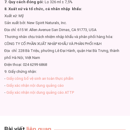
7. Quy cách đóng gói:
Lọ 326 ml ± 7,5%
8. Xuất xứ và tổ chức, cá nhân nhập khẩu:
Xuất xứ: Mỹ
Sản xuất bởi: New Spirit Naturals, Inc.
Địa chỉ: 615 W. Allen Avenue San Dimas, CA 91773, USA
Thương nhân chịu trách nhiệm nhập khẩu và phân phối hàng hóa:
CÔNG TY CỔ PHẦN XUẤT NHẬP KHẨU VÀ PHÂN PHỐI H&H
Địa chỉ: 228 Bà Triệu, phường Lê Đại Hành, quận Hai Bà Trưng, thành
phố Hà Nội, Việt Nam
Điện thoại: 024 6299 6868
9. Giấy chứng nhận:
-
Giấy công bố vệ sinh an toàn thực phẩm
-
Giấy xác nhận nội dung quảng cáo
-
Giấy xác nhận nội dung quảng cáo ATTP
Bài viết
liên quan