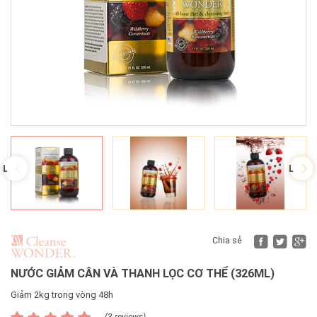
Fac
Tw
Chia sẻ
NƯỚC GIẢM CÂN VÀ THANH LỌC CƠ THỂ (326ML)
Giảm 2kg trong vòng 48h
(3 reviews)