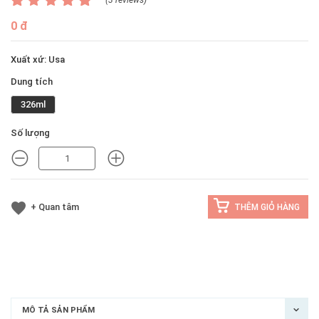
0 đ
Xuất xứ: Usa
Dung tích
326ml
Số lượng
MINUS
MINUS
+ Quan tâm
THÊM GIỎ HÀNG
MÔ TẢ SẢN PHẨM