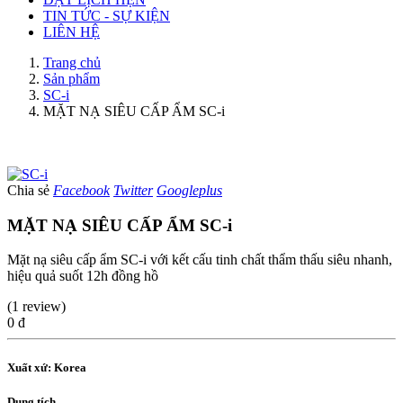
TIN TỨC - SỰ KIỆN
LIÊN HỆ
Trang chủ
Sản phẩm
SC-i
MẶT NẠ SIÊU CẤP ẨM SC-i
Chia sẻ
Facebook
Twitter
Googleplus
MẶT NẠ SIÊU CẤP ẨM SC-i
Mặt nạ siêu cấp ẩm SC-i với kết cấu tinh chất thẩm thấu siêu nhanh,
hiệu quả suốt 12h đồng hồ
(1 review)
0 đ
Xuất xứ: Korea
Dung tích