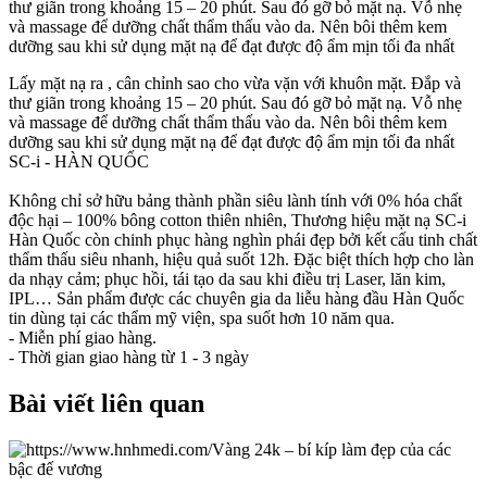
thư giãn trong khoảng 15 – 20 phút. Sau đó gỡ bỏ mặt nạ. Vỗ nhẹ
và massage để dưỡng chất thẩm thấu vào da. Nên bôi thêm kem
dưỡng sau khi sử dụng mặt nạ để đạt được độ ẩm mịn tối đa nhất
Lấy mặt nạ ra , cân chỉnh sao cho vừa vặn với khuôn mặt. Đắp và
thư giãn trong khoảng 15 – 20 phút. Sau đó gỡ bỏ mặt nạ. Vỗ nhẹ
và massage để dưỡng chất thẩm thấu vào da. Nên bôi thêm kem
dưỡng sau khi sử dụng mặt nạ để đạt được độ ẩm mịn tối đa nhất
SC-i - HÀN QUỐC
Không chỉ sở hữu bảng thành phần siêu lành tính với 0% hóa chất
độc hại – 100% bông cotton thiên nhiên, Thương hiệu mặt nạ SC-i
Hàn Quốc còn chinh phục hàng nghìn phái đẹp bởi kết cấu tinh chất
thẩm thấu siêu nhanh, hiệu quả suốt 12h. Đặc biệt thích hợp cho làn
da nhạy cảm; phục hồi, tái tạo da sau khi điều trị Laser, lăn kim,
IPL… Sản phẩm được các chuyên gia da liễu hàng đầu Hàn Quốc
tin dùng tại các thẩm mỹ viện, spa suốt hơn 10 năm qua.
- Miễn phí giao hàng.
- Thời gian giao hàng từ 1 - 3 ngày
Bài viết
liên quan