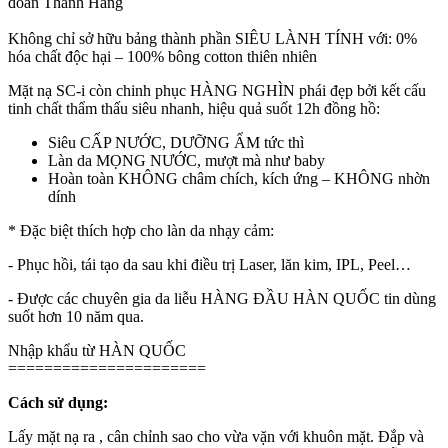
đoàn Thanh Hằng
Không chỉ sở hữu bảng thành phần SIÊU LÀNH TÍNH với: 0%
hóa chất độc hại – 100% bông cotton thiên nhiên
Mặt nạ SC-i còn chinh phục HÀNG NGHÌN phái đẹp bởi kết cấu
tinh chất thẩm thấu siêu nhanh, hiệu quả suốt 12h đồng hồ:
Siêu CẤP NƯỚC, DƯỠNG ẨM tức thì
Làn da MỌNG NƯỚC, mượt mà như baby
Hoàn toàn KHÔNG châm chích, kích ứng – KHÔNG nhờn
dính
* Đặc biệt thích hợp cho làn da nhạy cảm:
- Phục hồi, tái tạo da sau khi điều trị Laser, lăn kim, IPL, Peel…
- Được các chuyên gia da liễu HÀNG ĐẦU HÀN QUỐC tin dùng
suốt hơn 10 năm qua.
Nhập khẩu từ HÀN QUỐC
======================
Cách sử dụng:
Lấy mặt nạ ra , cân chỉnh sao cho vừa vặn với khuôn mặt. Đắp và