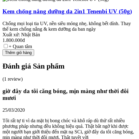
Kem chống nắng dưỡng da 2in1 Tenenbi UV (50g)
Chống mọi loại tia UV, nền siêu mỏng nhẹ, không bết dính. Thay
thế kem chống nắng & kem dưỡng da ban ngày
Xuất xứ: Nhật Bản
1.800.000đ
+ Quan tâm
Thêm giỏ hàng
Đánh giá
Sản phẩm
(1 review)
giờ đây da tôi căng bóng, mịn màng như thời đôi
mươi
25/03/2020
Tôi rất tự ti vì da mặt bị bong chóc và khô ráp dù thử rất nhiều
phương pháp nhưng đều không hiệu quả. Thật bât ngờ khi được
một người bạn giới thiệu đến mặt nạ SCi, giờ đây da tôi căng bóng,
mịn màng như thời đôi mươi. Thật tuyệt vời