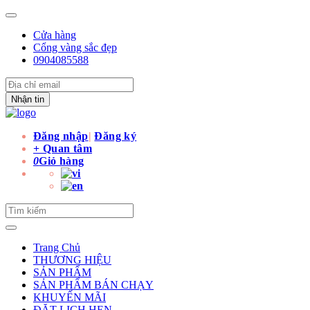
Cửa hàng
Cổng vàng sắc đẹp
0904085588
Nhận tin
Đăng nhập
|
Đăng ký
+ Quan tâm
0
Giỏ hàng
Trang Chủ
THƯƠNG HIỆU
SẢN PHẨM
SẢN PHẨM BÁN CHẠY
KHUYẾN MÃI
ĐẶT LỊCH HẸN