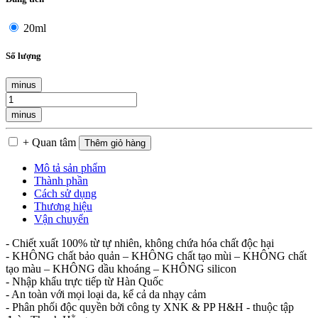
20ml
Số lượng
minus
minus
+ Quan tâm
Thêm giỏ hàng
Mô tả sản phẩm
Thành phần
Cách sử dụng
Thương hiệu
Vận chuyển
- Chiết xuất 100% từ tự nhiên, không chứa hóa chất độc hại
- KHÔNG chất bảo quản – KHÔNG chất tạo mùi – KHÔNG chất
tạo màu – KHÔNG dầu khoáng – KHÔNG silicon
- Nhập khẩu trực tiếp từ Hàn Quốc
- An toàn với mọi loại da, kể cả da nhạy cảm
- Phân phối độc quyền bởi công ty XNK & PP H&H - thuộc tập