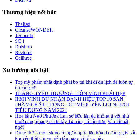
Thương hiệu nổi bật
Thalissi
CleanseWONDER
Tennenbi
SC-i
Daishiro
Beetome
Cellluxe
Xu hướng nổi bật
Top mỹ phẩm nhất định phải bỏ túi khi đi du lịch để luôn tự
tin rạng rỡ
THÁNG 3 YÊU THƯƠNG – TÔN VINH PHÁI ĐẸP
H&H VINH DỰ NHẬN DANH HIỆU TOP 10 SẢN
PHẨM CHẤT LƯỢNG TỐT VÌ QUYỀN LỢI NGƯỜI
TIÊU DÙNG NĂM 2021
Hoa hậu Ngô Phương Lan sở hữu làn da không tì vết như
thuở đăng quang cách đây 14 năm, bí kíp đơn giản tới bất
ngờ!
Dùng thử 3 món skincare ngăn ngừa lão hóa da đang gây sốt,
khuyên thật chị em nên tậu ngay vì lý do này