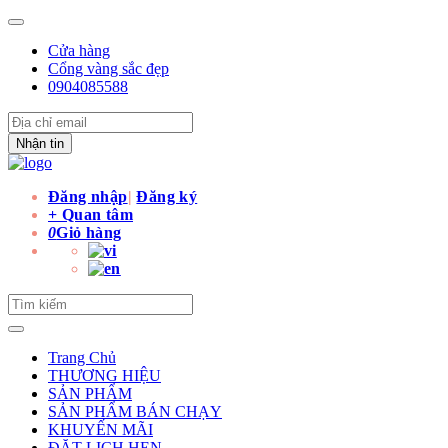
Cửa hàng
Cổng vàng sắc đẹp
0904085588
Nhận tin
Đăng nhập
|
Đăng ký
+ Quan tâm
0
Giỏ hàng
Trang Chủ
THƯƠNG HIỆU
SẢN PHẨM
SẢN PHẨM BÁN CHẠY
KHUYẾN MÃI
ĐẶT LỊCH HẸN