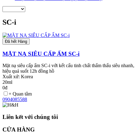
SC-i
Đã hết Hàng
MẶT NẠ SIÊU CẤP ẨM SC-i
Mặt nạ siêu cấp ẩm SC-i với kết cấu tinh chất thẩm thấu siêu nhanh,
hiệu quả suốt 12h đồng hồ
Xuất xứ: Korea
20ml
0đ
+ Quan tâm
0904085588
Liên kết với chúng tôi
CỬA HÀNG