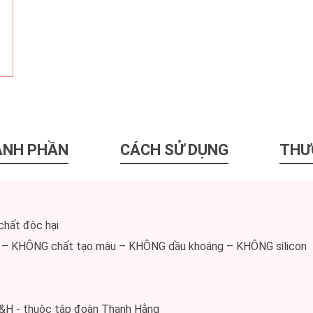
ÀNH PHẦN
CÁCH SỬ DỤNG
THƯ
chất độc hại
 – KHÔNG chất tạo màu – KHÔNG dầu khoáng – KHÔNG silicon
H&H - thuộc tập đoàn Thanh Hằng