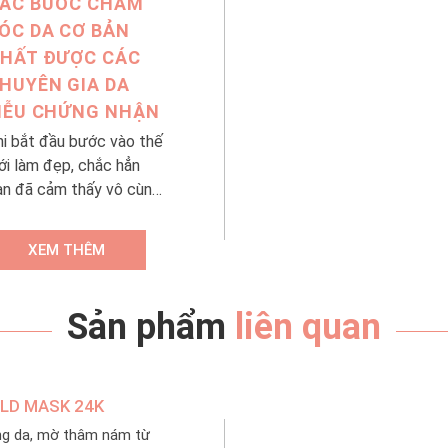
ÁC BƯỚC CHĂM
ÓC DA CƠ BẢN
HẤT ĐƯỢC CÁC
HUYÊN GIA DA
IỄU CHỨNG NHẬN
hi bắt đầu bước vào thế
ới làm đẹp, chắc hẳn
ạn đã cảm thấy vô cùng
ăn khoăn trước sự đa
ạng của các loại mỹ
XEM THÊM
hẩm. Đâu mới là các
ước chăm sóc da đúng
huẩn? Sản phẩm nào sẽ
Sản phẩm
liên quan
ù hợp với làn da của
ình? Hàng vạn câu hỏi
ề làm đẹp xuất hiện
OLD MASK 24K
rong đầu những cô nàng
ng trong quá trình “lột
ng da, mờ thâm nám từ