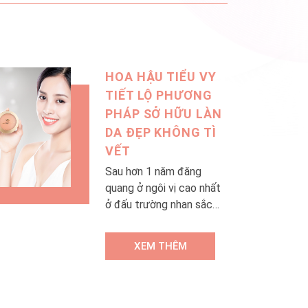
HOA HẬU TIỂU VY
TIẾT LỘ PHƯƠNG
PHÁP SỞ HỮU LÀN
DA ĐẸP KHÔNG TÌ
VẾT
Sau hơn 1 năm đăng
quang ở ngôi vị cao nhất
ở đấu trường nhan sắc
khốc liệt nhất Việt Nam,
Hoa hậu Tiểu Vy khiến
XEM THÊM
người hâm mộ không khỏi
trầm trồ vì ngày càng
xinh đẹp hoàn hảo với làn
da mịn màng không tì vết