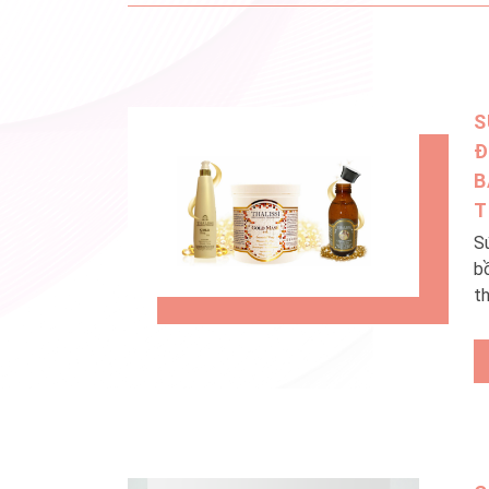
S
Đ
B
T
S
b
t
T
Me
t
p
ph