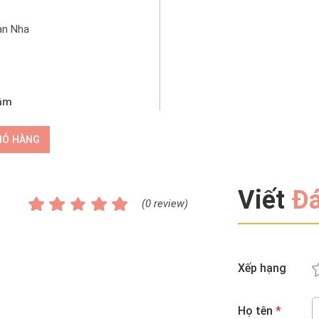
c”. Đừng lo lắng, hãy
ể Thalissi Tây Ban Nha
an Nha
i ý cho bạn bí quyết
hăm sóc da cơ bản nhất,
hù hợp dành cho người
ới bắt đầu.
tâm
IỎ HÀNG
Viết
Đá
(0 review)
Xếp hạng
Họ tên
*