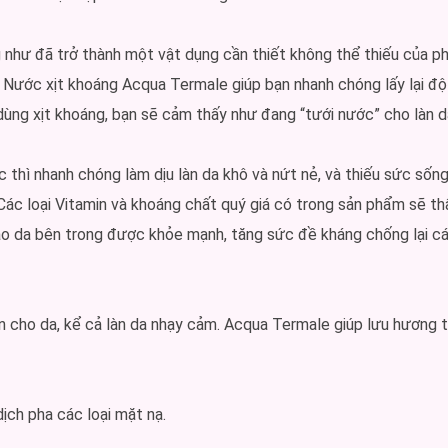
như đã trở thành một vật dụng cần thiết không thể thiếu của phụ
Nước xịt khoáng Acqua Termale giúp bạn nhanh chóng lấy lại độ 
dùng xịt khoáng, bạn sẽ cảm thấy như đang “tưới nước” cho làn d
c thì nhanh chóng làm dịu làn da khô và nứt nẻ, và thiếu sức sốn
Các loại Vitamin và khoáng chất quý giá có trong sản phẩm sẽ t
ào da bên trong được khỏe mạnh, tăng sức đề kháng chống lại các
àn cho da, kể cả làn da nhạy cảm. Acqua Termale giúp lưu hương 
ịch pha các loại mặt nạ.