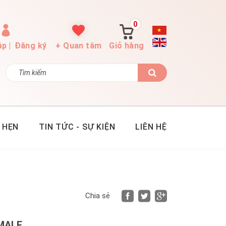
0
ập
|
Đăng ký
+ Quan tâm
Giỏ hàng
 HẸN
TIN TỨC - SỰ KIỆN
LIÊN HỆ
Faceboo
Twitte
Goog
Chia sẻ
MALE