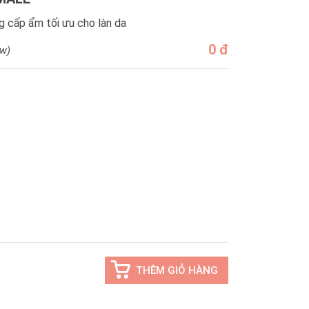
g cấp ẩm tối ưu cho làn da
0 đ
ew)
INUS
THÊM GIỎ HÀNG