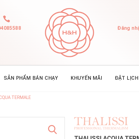
04085588
Đăng nh
SẢN PHẨM BÁN CHẠY
KHUYẾN MÃI
ĐẶT LỊCH
ACQUA TERMALE
THALISSI ACQUA TER