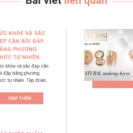
Bài viết
liên quan
ỨC KHỎE VÀ SẮC
ẸP CẦN BỒI ĐẮP
ẰNG PHƯƠNG
HỨC TỰ NHIÊN
ức khỏe và sắc đẹp cần
ồi đắp bằng phương
hức tự nhiên. Tập đoàn
hanh Hằng Beauty
di, chuẩn bị khai
XEM THÊM
rương showroom thực
hẩm chức năng và mỹ
ẩm đầu tiên tại Hà Nội.