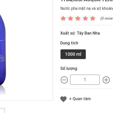
Nước pha mặt nạ và xịt khoán
(0 revi
Xuất xứ: Tây Ban Nha
Dung tích
1000 ml
Số lượng
MINUS
M
+ Quan tâm