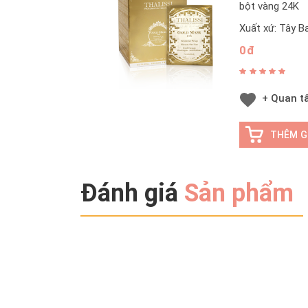
xá
bột vàng 24K
đ
Xuất xứ: Tây B
gợ
0đ
c
p
m
+ Quan 
THÊM G
Đánh giá
Sản phẩm