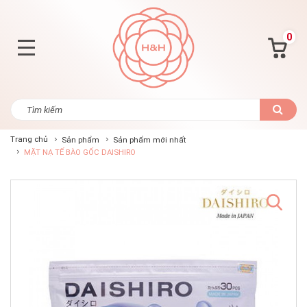
0
Trang chủ
Sản phẩm
Sản phẩm mới nhất
MẶT NẠ TẾ BÀO GỐC DAISHIRO