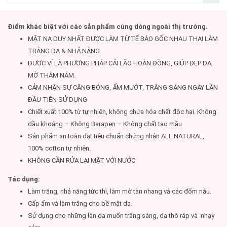
Điểm khác biệt với các sản phẩm cùng dòng ngoài thị trường.
MẶT NẠ DUY NHẤT ĐƯỢC LÀM TỪ TẾ BÀO GỐC NHAU THAI LÀM
TRẮNG DA & NHẢ NẮNG.
ĐƯỢC VÍ LÀ PHƯƠNG PHÁP CẢI LÃO HOÀN ĐỒNG, GIÚP ĐẸP DA,
MỜ THÂM NÁM.
CẢM NHẬN SỰ CĂNG BÓNG, ẨM MƯỚT, TRẮNG SÁNG NGÀY LẦN
ĐẦU TIÊN SỬ DỤNG
Chiết xuất 100% từ tự nhiên, không chứa hóa chất độc hại. Không
dầu khoáng – Không Barapen – Không chất tạo mầu
Sản phẩm an toàn đạt tiêu chuẩn chứng nhận ALL NATURAL,
100% cotton tự nhiên.
KHÔNG CẦN RỬA LẠI MẶT VỚI NƯỚC
Tác dụng:
Làm trắng, nhả nắng tức thì, làm mờ tàn nhang và các đốm nâu.
Cấp ẩm và làm trắng cho bề mặt da.
Sử dụng cho những làn da muốn trắng sáng, da thô ráp và nhạy