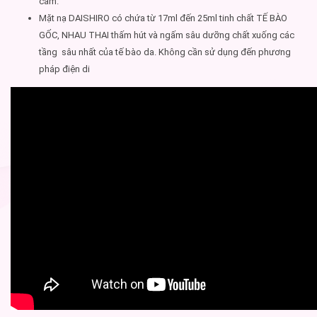
cảm.
Mặt nạ DAISHIRO có chứa từ 17ml đến 25ml tinh chất TẾ BÀO
GỐC, NHAU THAI thấm hút và ngấm sâu dưỡng chất xuống các
tầng sâu nhất của tế bào da. Không cần sử dụng đến phương
pháp điện di