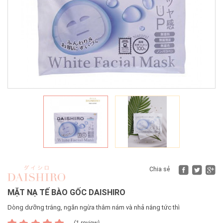
Fac
Tw
Chia sẻ
MẶT NẠ TẾ BÀO GỐC DAISHIRO
Dòng dưỡng trắng, ngăn ngừa thâm nám và nhả nắng tức thì
(1 review)