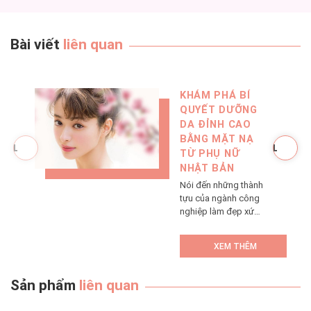
Bài viết
liên quan
KHÁM PHÁ BÍ
QUYẾT DƯỠNG
DA ĐỈNH CAO
BẰNG MẶT NẠ
TỪ PHỤ NỮ
NHẬT BẢN
Nói đến những thành
tựu của ngành công
nghiệp làm đẹp xứ
Phù Tang, không ai
có thể bỏ qua mặt nạ
XEM THÊM
dưỡng da. Đối với
phụ nữ Nhật, đắp
mặt nạ là việc quen
Sản phẩm
liên quan
thuộc và thiết yếu
như dùng bữa hằng