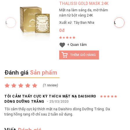
ngày.
THALISSI GOLD MASK 24K
Mặt nạ làm sáng da, mờ thâm
nám từ bột vàng 24K
Xuất xứ: Tây Ban Nha
0đ
+ Quan tâm
THÊM GIỎ HÀNG
Đánh giá
Sản phẩm
(1 review)
TÔI CẢM THẤY CỰC KỲ THÍCH MẶT NẠ DAISHIRO
DÒNG DƯỠNG TRẮNG
25/03/2020
Tôi cảm thấy cực kỳ thích mặt nạ Daishiro dòng Dưỡng Trắng. Da
trắng hồng rạng rỡ chỉ sau 2 tuần sử dụng.