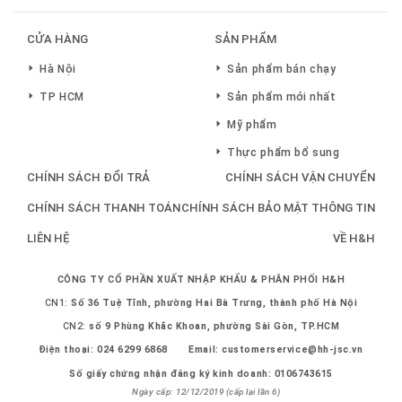
CỬA HÀNG
SẢN PHẨM
Hà Nội
Sản phẩm bán chạy
TP HCM
Sản phẩm mới nhất
Mỹ phẩm
Thực phẩm bổ sung
CHÍNH SÁCH ĐỔI TRẢ
CHÍNH SÁCH VẬN CHUYỂN
CHÍNH SÁCH THANH TOÁN
CHÍNH SÁCH BẢO MẬT THÔNG TIN
LIÊN HỆ
VỀ H&H
CÔNG TY CỔ PHẦN XUẤT NHẬP KHẨU & PHÂN PHỐI H&H
CN1:
Số 36 Tuệ Tĩnh, phường Hai Bà Trưng, thành phố Hà Nội
CN2:
số 9 Phùng Khắc Khoan, phường Sài Gòn, TP.HCM
Điện thoại:
024 6299 6868
Email:
customerservice@hh-jsc.vn
Số giấy chứng nhận đăng ký kinh doanh: 0106743615
Ngày cấp: 12/12/2019 (cấp lại lần 6)