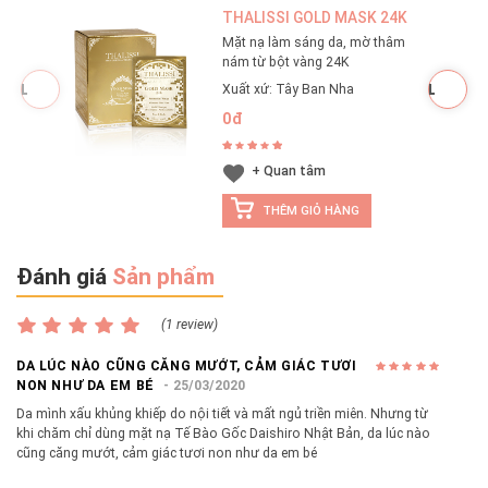
không ngờ tới sau
THALISSI GOLD MASK 24K
đây, hãy cùng H&H
Mặt nạ làm sáng da, mờ thâm
khám phá nguyên
nám từ bột vàng 24K
nhân và tìm cách
Xuất xứ: Tây Ban Nha
khắc phục nhé!
0đ
+ Quan tâm
THÊM GIỎ HÀNG
Đánh giá
Sản phẩm
(1 review)
DA LÚC NÀO CŨNG CĂNG MƯỚT, CẢM GIÁC TƯƠI
NON NHƯ DA EM BÉ
25/03/2020
Da mình xấu khủng khiếp do nội tiết và mất ngủ triền miên. Nhưng từ
khi chăm chỉ dùng mặt nạ Tế Bào Gốc Daishiro Nhật Bản, da lúc nào
cũng căng mướt, cảm giác tươi non như da em bé