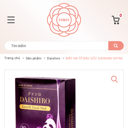
0
Trang chủ
Sản phẩm
Daishiro
MẶT NẠ TẾ BÀO GỐC DAISHIRO EXTRA