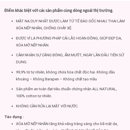
Điểm khác biệt với các sản phẩm cùng dòng ngoài thị trường.
MẶT NẠ DUY NHẤT ĐƯỢC LÀM TỪ TẾ BÀO GỐC NHAU THAI LÀM
XÓA NẾP NHĂN, CHỐNG CHẢY XỆ.
ĐƯỢC VÍ LÀ PHƯƠNG PHÁP CẢI LÃO HOÀN ĐỒNG, GIÚP ĐẸP DA,
XÓA MỜ NẾP NHĂN.
CẢM NHẬN SỰ CĂNG BÓNG, ẨM MƯỚT, NGÀY LẦN ĐẦU TIÊN SỬ
DỤNG.
99,9% từ tự nhiên, không chứa hóa chất độc hại. Không dầu
khoáng – Không Barapen – Không chất tạo mầu
Sản phẩm an toàn đạt tiêu chuẩn chứng nhận ALL NATURAL,
100% cotton tự nhiên.
KHÔNG CẦN RỬA LẠI MẶT VỚI NƯỚC.
Tác dụng :
XÓA MỜ NẾP NHĂN tăng khả năng trắng sáng cho bề mặt da,