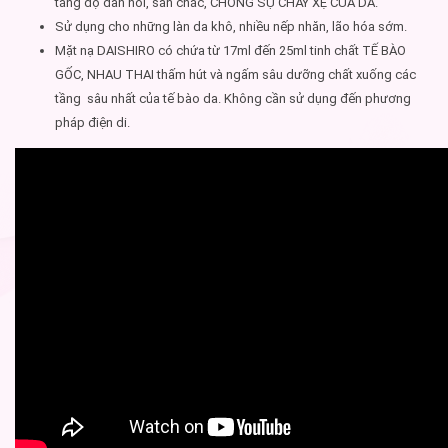
tăng độ đàn hồi, săn chắc, CHỐNG SỰ CHẢY XỆ CỦA DA.
Sử dụng cho những làn da khô, nhiều nếp nhăn, lão hóa sớm.
Mặt nạ DAISHIRO có chứa từ 17ml đến 25ml tinh chất TẾ BÀO
GỐC, NHAU THAI thấm hút và ngấm sâu dưỡng chất xuống các
tầng sâu nhất của tế bào da. Không cần sử dụng đến phương
pháp điện di.