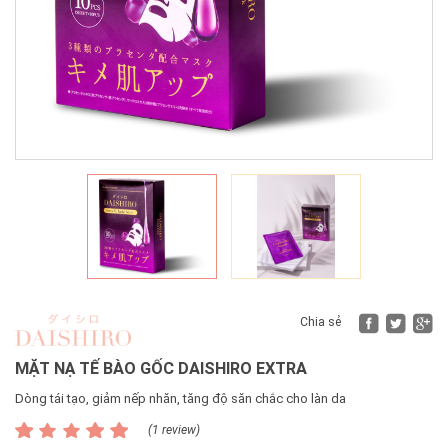
Fac
Tw
Chia sẻ
MẶT NẠ TẾ BÀO GỐC DAISHIRO EXTRA
Dòng tái tạo, giảm nếp nhăn, tăng độ săn chắc cho làn da
(1 review)