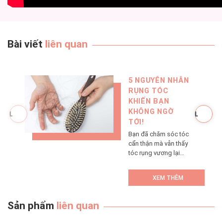
Bài viết
liên quan
5 NGUYÊN NHÂN
RỤNG TÓC
KHIẾN BẠN
KHÔNG NGỜ
TỚI!
Bạn đã chăm sóc tóc
cẩn thận mà vẫn thấy
tóc rụng vương lại
nhiều trên gối, trên
sàn nhà, trong lược
XEM THÊM
chải tóc… mà không
rõ nguyên nhân vì
sao? Rất có thể tóc
Sản phẩm
liên quan
bạn rụng nhiều là do
những nguyên nhân