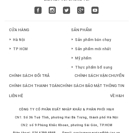
CỬA HÀNG
SẢN PHẨM
Hà Nội
Sản phẩm bán chạy
TP HCM
Sản phẩm mới nhất
Mỹ phẩm
Thực phẩm bổ sung
CHÍNH SÁCH ĐỔI TRẢ
CHÍNH SÁCH VẬN CHUYỂN
CHÍNH SÁCH THANH TOÁN
CHÍNH SÁCH BẢO MẬT THÔNG TIN
LIÊN HỆ
VỀ H&H
CÔNG TY CỔ PHẦN XUẤT NHẬP KHẨU & PHÂN PHỐI H&H
CN1:
Số 36 Tuệ Tĩnh, phường Hai Bà Trưng, thành phố Hà Nội
CN2:
số 9 Phùng Khắc Khoan, phường Sài Gòn, TP.HCM
Điện thoại:
024 6299 6868
Email:
customerservice@hh-jsc.vn